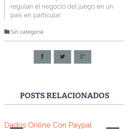
regulan el negocio del juego en un
país en particular.
Category

Sin categoría



POSTS RELACIONADOS
Dados Online Con Paypal