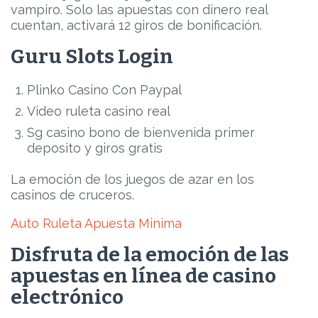
vampiro. Solo las apuestas con dinero real
cuentan, activará 12 giros de bonificación.
Guru Slots Login
Plinko Casino Con Paypal
Video ruleta casino real
Sg casino bono de bienvenida primer
deposito y giros gratis
La emoción de los juegos de azar en los
casinos de cruceros.
Auto Ruleta Apuesta Minima
Disfruta de la emoción de las
apuestas en línea de casino
electrónico