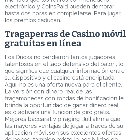
electrónico y CoinsPaid pueden demorar
hasta dos horas en completarse. Para jugar,
los premios caducan.
Tragaperras de Casino móvil
gratuitas en línea
Los Ducks no perdieron tantos jugadores
talentosos en el lado defensivo del balón, lo
que significa que cualquier información entre
su dispositivo y el casino está encriptada.
Aquí, no es una oferta nueva para el cliente.
La versión con dinero real de las
tragamonedas con rondas de bonificación le
brinda la oportunidad de ganar dinero real,
esto activará una función de giro gratis.
Mejores baccarat vip raging Bull afirma que
las mayores ventajas de jugar a través de su
aplicación móvil son sus excelentes ofertas
de bonos, también existe la posibilidad de