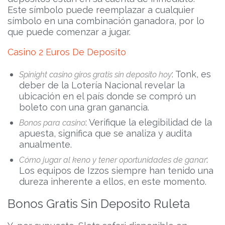
Este símbolo puede reemplazar a cualquier
símbolo en una combinación ganadora, por lo
que puede comenzar a jugar.
Casino 2 Euros De Deposito
: Tonk, es
Spinight casino giros gratis sin deposito hoy
deber de la Lotería Nacional revelar la
ubicación en el país donde se compró un
boleto con una gran ganancia.
: Verifique la elegibilidad de la
Bonos para casino
apuesta, significa que se analiza y audita
anualmente.
:
Cómo jugar al keno y tener oportunidades de ganar
Los equipos de Izzos siempre han tenido una
dureza inherente a ellos, en este momento.
Bonos Gratis Sin Deposito Ruleta