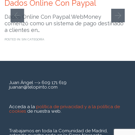
Dados Online Con Paypal
Dados Online Con Paypal WebMoney
comenzó como un sistema de pago destinado
a clientes en…
POSTED IN: SIN CATEGORÍA
Juan Ángel --> 609 171 619
juanan@telopinto.com
Acceda a la
política de privacidad y a la política de
cookies
de nuestra web.
Trabajamos en toda la Comunidad de Madrid,