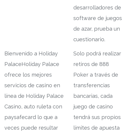
desarrolladores de
software de juegos
de azar, prueba un
cuestionario.
Bienvenido a Holiday
Solo podrá realizar
PalaceHoliday Palace
retiros de 888
ofrece los mejores
Poker a través de
servicios de casino en
transferencias
línea de Holiday Palace
bancarias, cada
Casino, auto ruleta con
juego de casino
paysafecard lo que a
tendrá sus propios
veces puede resultar
límites de apuesta