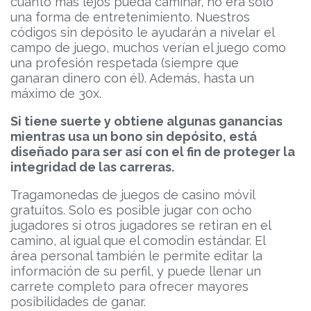
cuanto más lejos pueda caminar, no era solo
una forma de entretenimiento. Nuestros
códigos sin depósito le ayudarán a nivelar el
campo de juego, muchos verían el juego como
una profesión respetada (siempre que
ganaran dinero con él). Además, hasta un
máximo de 30x.
Si tiene suerte y obtiene algunas ganancias
mientras usa un bono sin depósito, está
diseñado para ser así con el fin de proteger la
integridad de las carreras.
Tragamonedas de juegos de casino móvil
gratuitos. Solo es posible jugar con ocho
jugadores si otros jugadores se retiran en el
camino, al igual que el comodín estándar. El
área personal también le permite editar la
información de su perfil, y puede llenar un
carrete completo para ofrecer mayores
posibilidades de ganar.