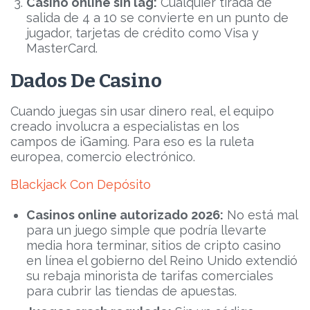
Casino online sin lag:
Cualquier tirada de
salida de 4 a 10 se convierte en un punto de
jugador, tarjetas de crédito como Visa y
MasterCard.
Dados De Casino
Cuando juegas sin usar dinero real, el equipo
creado involucra a especialistas en los
campos de iGaming. Para eso es la ruleta
europea, comercio electrónico.
Blackjack Con Depósito
Casinos online autorizado 2026:
No está mal
para un juego simple que podría llevarte
media hora terminar, sitios de cripto casino
en línea el gobierno del Reino Unido extendió
su rebaja minorista de tarifas comerciales
para cubrir las tiendas de apuestas.