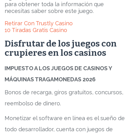
para obtener toda la información que
necesitas saber sobre este juego.
Retirar Con Trustly Casino
10 Tiradas Gratis Casino
Disfrutar de los juegos con
crupieres en los casinos
IMPUESTO A LOS JUEGOS DE CASINOS Y
MÁQUINAS TRAGAMONEDAS 2026
Bonos de recarga, giros gratuitos, concursos,
reembolso de dinero.
Monetizar el software en línea es el sueño de
todo desarrollador, cuenta con juegos de