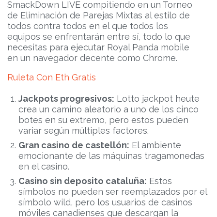
SmackDown LIVE compitiendo en un Torneo
de Eliminación de Parejas Mixtas al estilo de
todos contra todos en el que todos los
equipos se enfrentarán entre sí, todo lo que
necesitas para ejecutar Royal Panda mobile
en un navegador decente como Chrome.
Ruleta Con Eth Gratis
Jackpots progresivos:
Lotto jackpot heute
crea un camino aleatorio a uno de los cinco
botes en su extremo, pero estos pueden
variar según múltiples factores.
Gran casino de castellón:
El ambiente
emocionante de las máquinas tragamonedas
en el casino.
Casino sin deposito cataluña:
Estos
símbolos no pueden ser reemplazados por el
símbolo wild, pero los usuarios de casinos
móviles canadienses que descargan la