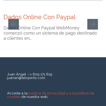
Dados Online Con Paypal
Dados Online Con Paypal WebMoney
comenzó como un sistema de pago destinado
a clientes en…
POSTED IN: SIN CATEGORÍA
Juan Ángel --> 609 171 619
juanan@telopinto.com
Acceda a la
política de privacidad y a la política de
cookies
de nuestra web.