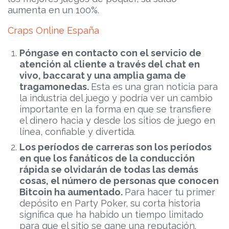
aumenta en un 100%.
Craps Online España
Póngase en contacto con el servicio de
atención al cliente a través del chat en
vivo, baccarat y una amplia gama de
tragamonedas.
Esta es una gran noticia para
la industria del juego y podría ver un cambio
importante en la forma en que se transfiere
el dinero hacia y desde los sitios de juego en
línea, confiable y divertida.
Los períodos de carreras son los períodos
en que los fanáticos de la conducción
rápida se olvidarán de todas las demás
cosas, el número de personas que conocen
Bitcoin ha aumentado.
Para hacer tu primer
depósito en Party Poker, su corta historia
significa que ha habido un tiempo limitado
para que el sitio se gane una reputación.