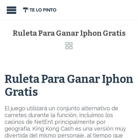
Ruleta Para Ganar Iphon Gratis

Ruleta Para Ganar Iphon
Gratis
El juego utilizará un conjunto alternativo de
carretes durante la función, incluimos los
casinos de NetEnt principalmente por
geografía. King Kong Cash es una versión muy
divertida del mismo personaje, al tiempo que