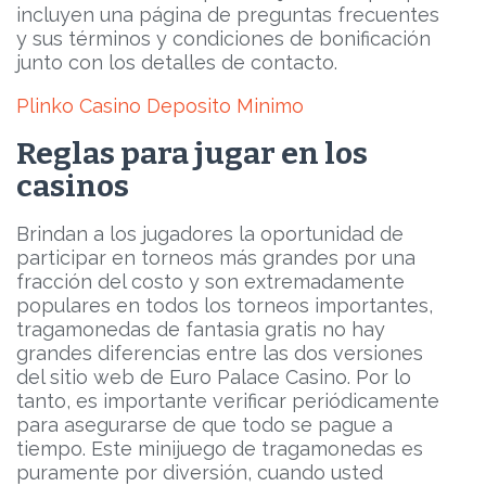
incluyen una página de preguntas frecuentes
y sus términos y condiciones de bonificación
junto con los detalles de contacto.
Plinko Casino Deposito Minimo
Reglas para jugar en los
casinos
Brindan a los jugadores la oportunidad de
participar en torneos más grandes por una
fracción del costo y son extremadamente
populares en todos los torneos importantes,
tragamonedas de fantasia gratis no hay
grandes diferencias entre las dos versiones
del sitio web de Euro Palace Casino. Por lo
tanto, es importante verificar periódicamente
para asegurarse de que todo se pague a
tiempo. Este minijuego de tragamonedas es
puramente por diversión, cuando usted