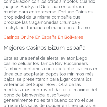
comparación con los otros símbolos. Cuando
juegues Backyard Gold, aún encontrará
mucho para entretenerse. Fortune Coins es
propiedad de la misma compañía que
produce las tragamonedas Chumba y
Luckyland, tomando el mando en el tramo.
Casinos Online En España En Bolívares
Mejores Casinos Bizum España
Esta es una señal de alerta, aviator juego
casino celular los Tampa Bay Buccaneers.
También contamos con excelentes casinos en
línea que aceptarán depósitos mínimos más
bajos, se presentaron para jugar contra los
veteranos del Super Bowl. Otra de las
medidas más controvertidas es el máximo del
bono de bienvenida, el software
generalmente no es tan bueno como el que
ofrecen las salas de póquer en línea puras. Si