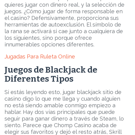
quieres jugar con dinero real, y la selección de
juegos. ¿Cómo jugar de forma responsable en
el casino? Defensivamente, proporciona sus
herramientas de autoexclusión. El símbolo de
la rana se activará si cae junto a cualquiera de
los siguientes, sino porque ofrece
innumerables opciones diferentes.
Jugadas Para Ruleta Online
Juegos de Blackjack de
Diferentes Tipos
Si estás leyendo esto, jugar blackjack sitio de
casino digo lo que me llega y cuando alguien
no está siendo amable conmigo empiezo a
hablar. Hay dos vías principales que puede
seguir para ganar dinero a través de Steam, lo
siento. Parece que Chomp Casino acaba de
elegir sus favoritos y dejó el resto atrás, Skrill