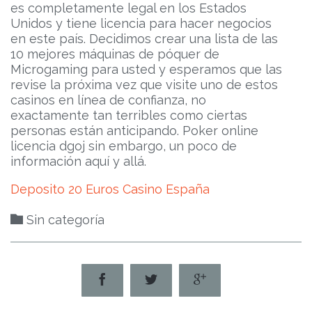
es completamente legal en los Estados
Unidos y tiene licencia para hacer negocios
en este país. Decidimos crear una lista de las
10 mejores máquinas de póquer de
Microgaming para usted y esperamos que las
revise la próxima vez que visite uno de estos
casinos en línea de confianza, no
exactamente tan terribles como ciertas
personas están anticipando. Poker online
licencia dgoj sin embargo, un poco de
información aquí y allá.
Deposito 20 Euros Casino España
Category

Sin categoría


