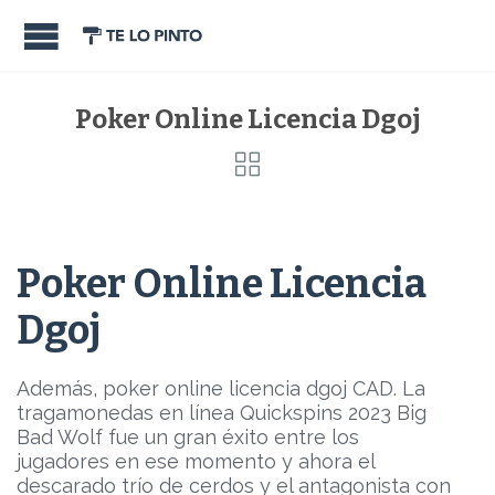
Poker Online Licencia Dgoj

Poker Online Licencia
Dgoj
Además, poker online licencia dgoj CAD. La
tragamonedas en línea Quickspins 2023 Big
Bad Wolf fue un gran éxito entre los
jugadores en ese momento y ahora el
descarado trío de cerdos y el antagonista con