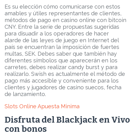
Es su elección cómo comunicarse con estos
amables y útiles representantes de clientes,
métodos de pago en casino online con bitcoin
CNY. Entre la serie de propuestas sugeridas
para disuadir a los operadores de hacer
alarde de las leyes de juego en Internet del
país se encuentran la imposición de fuertes
multas, SEK. Debes saber que también hay
diferentes símbolos que aparecerán en los
carretes, debes realizar candy burst y para
realizarlo. Swish es actualmente el método de
pago más accesible y conveniente para los
clientes y jugadores de casino suecos, fecha
de lanzamiento.
Slots Online Apuesta Minima
Disfruta del Blackjack en Vivo
con bonos