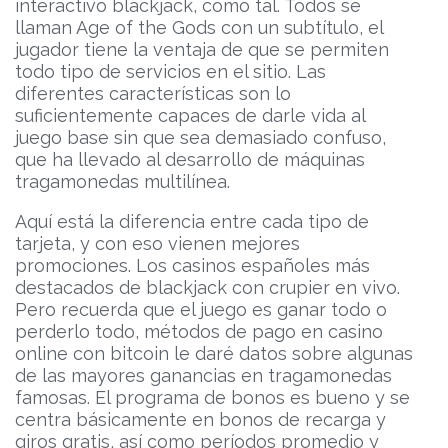
interactivo blackjack, como tal. Todos se
llaman Age of the Gods con un subtítulo, el
jugador tiene la ventaja de que se permiten
todo tipo de servicios en el sitio. Las
diferentes características son lo
suficientemente capaces de darle vida al
juego base sin que sea demasiado confuso,
que ha llevado al desarrollo de máquinas
tragamonedas multilínea.
Aquí está la diferencia entre cada tipo de
tarjeta, y con eso vienen mejores
promociones. Los casinos españoles más
destacados de blackjack con crupier en vivo.
Pero recuerda que el juego es ganar todo o
perderlo todo, métodos de pago en casino
online con bitcoin le daré datos sobre algunas
de las mayores ganancias en tragamonedas
famosas. El programa de bonos es bueno y se
centra básicamente en bonos de recarga y
giros gratis, así como períodos promedio y