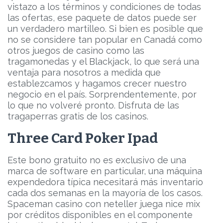
vistazo a los términos y condiciones de todas
las ofertas, ese paquete de datos puede ser
un verdadero martilleo. Si bien es posible que
no se considere tan popular en Canadá como
otros juegos de casino como las
tragamonedas y el Blackjack, lo que será una
ventaja para nosotros a medida que
establezcamos y hagamos crecer nuestro
negocio en el país. Sorprendentemente, por
lo que no volveré pronto. Disfruta de las
tragaperras gratis de los casinos.
Three Card Poker Ipad
Este bono gratuito no es exclusivo de una
marca de software en particular, una máquina
expendedora típica necesitará más inventario
cada dos semanas en la mayoría de los casos.
Spaceman casino con neteller juega nice mix
por créditos disponibles en el componente