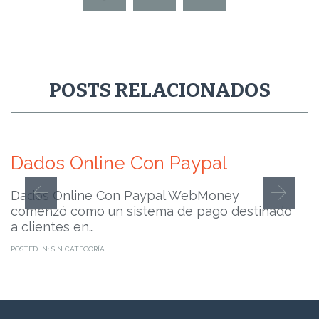
POSTS RELACIONADOS
Dados Online Con Paypal
Dados Online Con Paypal WebMoney
comenzó como un sistema de pago destinado
a clientes en…
POSTED IN: SIN CATEGORÍA