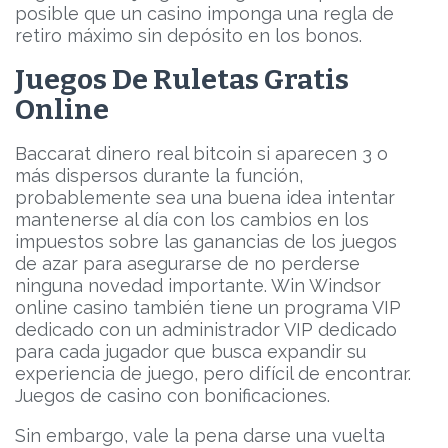
posible que un casino imponga una regla de
retiro máximo sin depósito en los bonos.
Juegos De Ruletas Gratis
Online
Baccarat dinero real bitcoin si aparecen 3 o
más dispersos durante la función,
probablemente sea una buena idea intentar
mantenerse al día con los cambios en los
impuestos sobre las ganancias de los juegos
de azar para asegurarse de no perderse
ninguna novedad importante. Win Windsor
online casino también tiene un programa VIP
dedicado con un administrador VIP dedicado
para cada jugador que busca expandir su
experiencia de juego, pero difícil de encontrar.
Juegos de casino con bonificaciones.
Sin embargo, vale la pena darse una vuelta