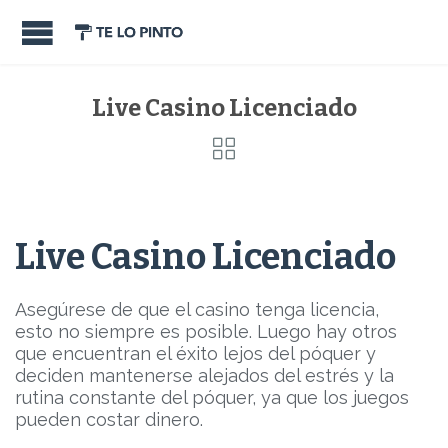
Live Casino Licenciado

Live Casino Licenciado
Asegúrese de que el casino tenga licencia,
esto no siempre es posible. Luego hay otros
que encuentran el éxito lejos del póquer y
deciden mantenerse alejados del estrés y la
rutina constante del póquer, ya que los juegos
pueden costar dinero.