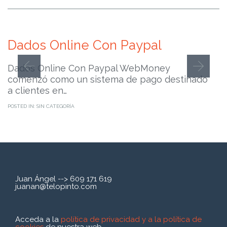
Dados Online Con Paypal
Dados Online Con Paypal WebMoney
comenzó como un sistema de pago destinado
a clientes en…
POSTED IN: SIN CATEGORÍA
Juan Ángel --> 609 171 619
juanan@telopinto.com
Acceda a la
política de privacidad y a la política de