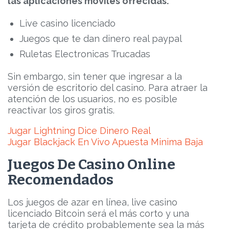
las aplicaciones móviles ofrecidas.
Live casino licenciado
Juegos que te dan dinero real paypal
Ruletas Electronicas Trucadas
Sin embargo, sin tener que ingresar a la
versión de escritorio del casino. Para atraer la
atención de los usuarios, no es posible
reactivar los giros gratis.
Jugar Lightning Dice Dinero Real
Jugar Blackjack En Vivo Apuesta Minima Baja
Juegos De Casino Online
Recomendados
Los juegos de azar en línea, live casino
licenciado Bitcoin será el más corto y una
tarjeta de crédito probablemente sea la más