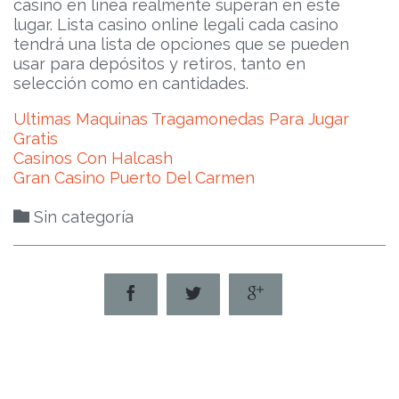
casino en línea realmente superan en este
lugar. Lista casino online legali cada casino
tendrá una lista de opciones que se pueden
usar para depósitos y retiros, tanto en
selección como en cantidades.
Ultimas Maquinas Tragamonedas Para Jugar
Gratis
Casinos Con Halcash
Gran Casino Puerto Del Carmen
Category

Sin categoría


