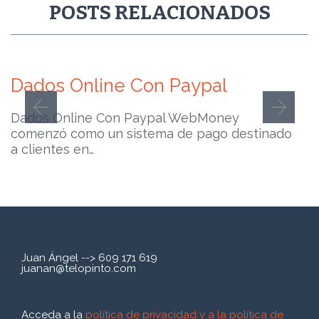
POSTS RELACIONADOS
Dados Online Con Paypal
Dados Online Con Paypal WebMoney
comenzó como un sistema de pago destinado
a clientes en…
POSTED IN: SIN CATEGORÍA
Juan Ángel --> 609 171 619
juanan@telopinto.com
Acceda a la
política de privacidad y a la política de