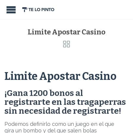
Limite Apostar Casino

Limite Apostar Casino
¡Gana 1200 bonos al
registrarte en las tragaperras
sin necesidad de registrarte!
Podemos definirlo como un juego en el que
gira un bombo y del que salen bolas