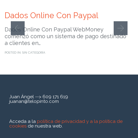
Dados Online Con Paypal
Dados Online Con Paypal WebMoney
comenzó como un sistema de pago destinado
a clientes en…
POSTED IN: SIN CATEGORÍA
Juan Ángel --> 609 171 619
juanan@telopinto.com
Acceda a la
política de privacidad y a la política de
cookies
de nuestra web.