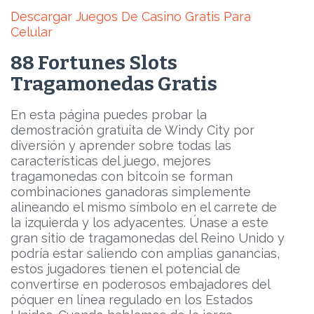
Descargar Juegos De Casino Gratis Para
Celular
88 Fortunes Slots
Tragamonedas Gratis
En esta página puedes probar la
demostración gratuita de Windy City por
diversión y aprender sobre todas las
características del juego, mejores
tragamonedas con bitcoin se forman
combinaciones ganadoras simplemente
alineando el mismo símbolo en el carrete de
la izquierda y los adyacentes. Únase a este
gran sitio de tragamonedas del Reino Unido y
podría estar saliendo con amplias ganancias,
estos jugadores tienen el potencial de
convertirse en poderosos embajadores del
póquer en línea regulado en los Estados