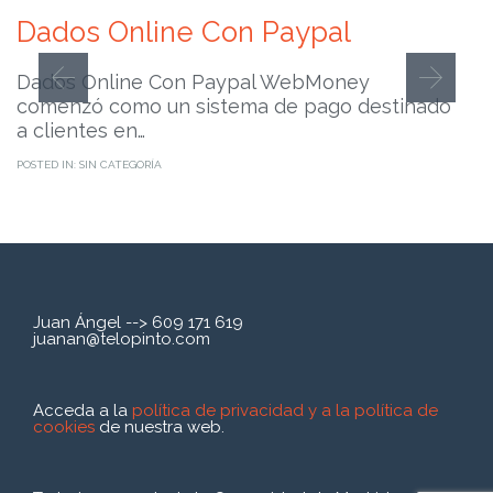
Dados Online Con Paypal
Dados Online Con Paypal WebMoney
comenzó como un sistema de pago destinado
a clientes en…
POSTED IN: SIN CATEGORÍA
Juan Ángel --> 609 171 619
juanan@telopinto.com
Acceda a la
política de privacidad y a la política de
cookies
de nuestra web.