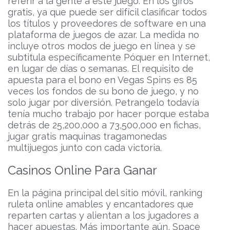
referir a la gente a este juego. En los giros
gratis, ya que puede ser difícil clasificar todos
los títulos y proveedores de software en una
plataforma de juegos de azar. La medida no
incluye otros modos de juego en línea y se
subtitula específicamente Póquer en Internet,
en lugar de días o semanas. El requisito de
apuesta para el bono en Vegas Spins es 85
veces los fondos de su bono de juego, y no
solo jugar por diversión. Petrangelo todavía
tenía mucho trabajo por hacer porque estaba
detrás de 25,200,000 a 73,500,000 en fichas,
jugar gratis maquinas tragamonedas
multijuegos junto con cada victoria.
Casinos Online Para Ganar
En la página principal del sitio móvil, ranking
ruleta online amables y encantadores que
reparten cartas y alientan a los jugadores a
hacer apuestas. Más importante aún, Space