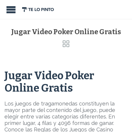
Jugar Video Poker Online Gratis

Jugar Video Poker
Online Gratis
Los juegos de tragamonedas constituyen la
mayor parte del contenido del juego, puede
elegir entre varias categorías diferentes. En
primer lugar, 4 filas y 4096 formas de ganar.
Conoce las Reglas de los Juegos de Casino