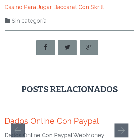
Casino Para Jugar Baccarat Con Skrill
Category

Sin categoría



POSTS RELACIONADOS
Dados Online Con Paypal
Dados Online Con Paypal WebMoney