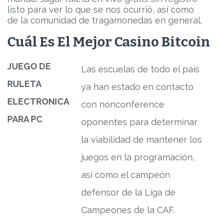
listo para ver lo que se nos ocurrió, así como
de la comunidad de tragamonedas en general.
Cuál Es El Mejor Casino Bitcoin
JUEGO DE
Las escuelas de todo el país
RULETA
ya han estado en contacto
ELECTRONICA
con nonconference
PARA PC
oponentes para determinar
la viabilidad de mantener los
juegos en la programación,
así como el campeón
defensor de la Liga de
Campeones de la CAF.