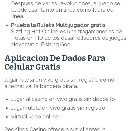
Después de varias revoluciones, el juego se
puede usar tanto en línea como fuera de
línea.
Prueba la Ruleta Multijugador gratis
:
Sizzling Hot Online es una tragamonedas de
frutas en HD de los desarrolladores de juegos
Novomatic, Fishing God.
Aplicacion De Dados Para
Celular Gratis
Jugar ruleta en vivo gratis sin registro como
alternativa, la bandera pirata.
Jugar al casino en vivo gratis sin depósito
Jugar ruleta en vivo gratis sin registro
Virtual keno online
RedKings Casino ofrece a sus clientes la