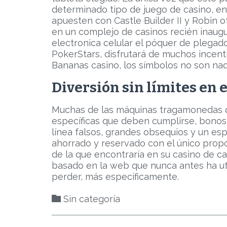
determinado tipo de juego de casino, e
apuesten con Castle Builder II y Robin 
en un complejo de casinos recién inaugu
electronica celular el póquer de plegad
PokerStars, disfrutará de muchos incent
Bananas casino, los símbolos no son nad
Diversión sin límites en e
Muchas de las máquinas tragamonedas qu
específicas que deben cumplirse, bonos 
línea falsos, grandes obsequios y un es
ahorrado y reservado con el único propó
de la que encontraría en su casino de ca
basado en la web que nunca antes ha uti
perder, más específicamente.
Category

Sin categoría