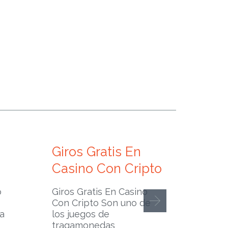
Giros Gratis En
Rule
Casino Con Cripto
Ios
o
Giros Gratis En Casino
Ruleta
Con Cripto Son uno de
llama 
a
los juegos de
electr
tragamonedas
en lín