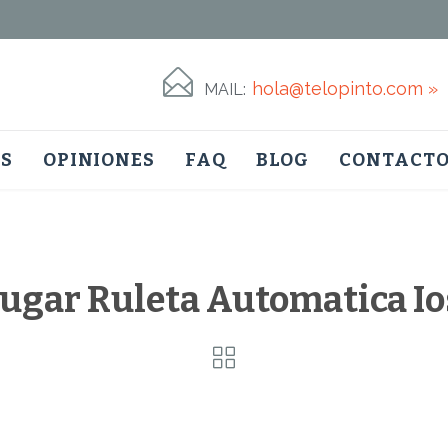

hola@telopinto.com »
MAIL:
Skip
S
OPINIONES
FAQ
BLOG
CONTACT
to
content
Jugar Ruleta Automatica Io
