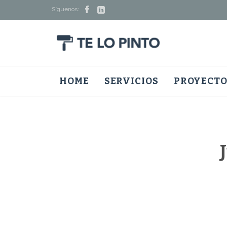


Síguenos:
HOME
SERVICIOS
PROYECTO