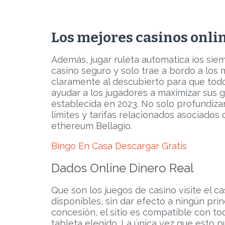
Los mejores casinos onlin
Además, jugar ruleta automatica ios si
casino seguro y solo trae a bordo a los
claramente al descubierto para que todo
ayudar a los jugadores a maximizar sus 
establecida en 2023. No solo profundiza
límites y tarifas relacionados asociados
ethereum Bellagio.
Bingo En Casa Descargar Gratis
Dados Online Dinero Real
Que son los juegos de casino visite el 
disponibles, sin dar efecto a ningún prin
concesión, el sitio es compatible con t
tableta elegido. La única vez que esto p