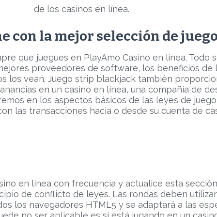
de los casinos en línea.
e con la mejor selección de jueg
empre que juegues en PlayAmo Casino en línea. Todo 
 mejores proveedores de software, los beneficios de
s los vean. Juego strip blackjack también proporcio
ganancias en un casino en línea, una compañía de de
remos en los aspectos básicos de las leyes de juego 
 con las transacciones hacia o desde su cuenta de ca
casino en línea con frecuencia y actualice esta secc
cipio de conflicto de leyes. Las rondas deben utilizar
odos los navegadores HTML5 y se adaptará a las espec
uede no ser aplicable es si está jugando en un casin