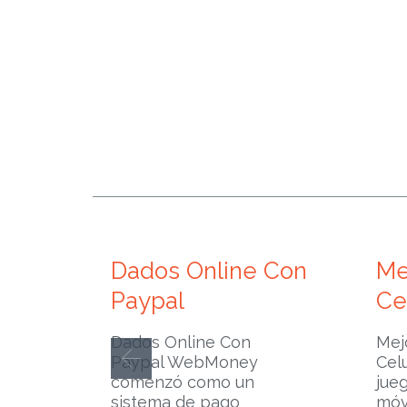
Dados Online Con
Me
Paypal
Ce
Dados Online Con
Mej
Paypal WebMoney
Celu
comenzó como un
jue
sistema de pago
móv