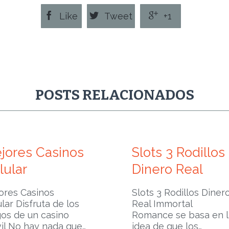



Like
Tweet
+1
POSTS RELACIONADOS
jores Casinos
Slots 3 Rodillos
lular
Dinero Real
ores Casinos
Slots 3 Rodillos Diner
lar Disfruta de los
Real Immortal
gos de un casino
Romance se basa en l
il No hay nada que…
idea de que los…