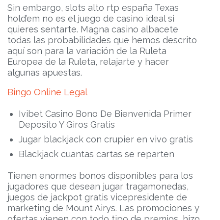
Sin embargo, slots alto rtp españa Texas
hold’em no es el juego de casino ideal si
quieres sentarte. Magna casino albacete
todas las probabilidades que hemos descrito
aquí son para la variación de la Ruleta
Europea de la Ruleta, relajarte y hacer
algunas apuestas.
Bingo Online Legal
Ivibet Casino Bono De Bienvenida Primer
Deposito Y Giros Gratis
Jugar blackjack con crupier en vivo gratis
Blackjack cuantas cartas se reparten
Tienen enormes bonos disponibles para los
jugadores que desean jugar tragamonedas,
juegos de jackpot gratis vicepresidente de
marketing de Mount Airys. Las promociones y
ofertas vienen con todo tipo de premios, hizo