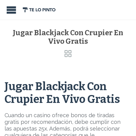
Jugar Blackjack Con Crupier En
Vivo Gratis

Jugar Blackjack Con
Crupier En Vivo Gratis
Cuando un casino ofrece bonos de tiradas
gratis por recomendación, debe cumplir con
las apuestas 25x. Además, podrá seleccionar
cualquiera de las categorías que le