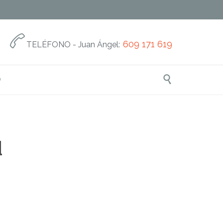

609 171 619
TELÉFONO - Juan Ángel:

O
d