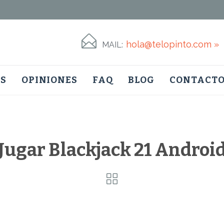

hola@telopinto.com »
MAIL:
Skip
S
OPINIONES
FAQ
BLOG
CONTACT
to
content
Jugar Blackjack 21 Androi
