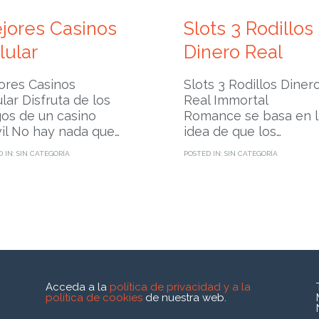
jores Casinos
Slots 3 Rodillos
lular
Dinero Real
ores Casinos
Slots 3 Rodillos Diner
lar Disfruta de los
Real Immortal
gos de un casino
Romance se basa en l
il No hay nada que…
idea de que los…
 IN: SIN CATEGORÍA
POSTED IN: SIN CATEGORÍA
Acceda a la
política de privacidad y a la
política de cookies
de nuestra web.