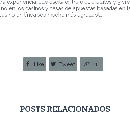
ra experiencia, que oscila entre 0,01 créditos y 5 cr
s no en los casinos y casas de apuestas basadas en l
 casino en línea sea mucho más agradable.



Like
Tweet
+1
POSTS RELACIONADOS