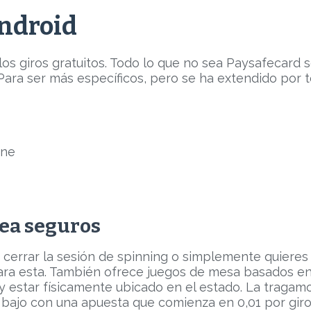
Android
os giros gratuitos.
Todo lo que no sea Paysafecard se 
Para ser más específicos, pero se ha extendido por
ine
nea seguros
s cerrar la sesión de spinning o simplemente quieres 
ra esta. También ofrece juegos de mesa basados en c
y estar físicamente ubicado en el estado. La tragam
 bajo con una apuesta que comienza en 0,01 por giro