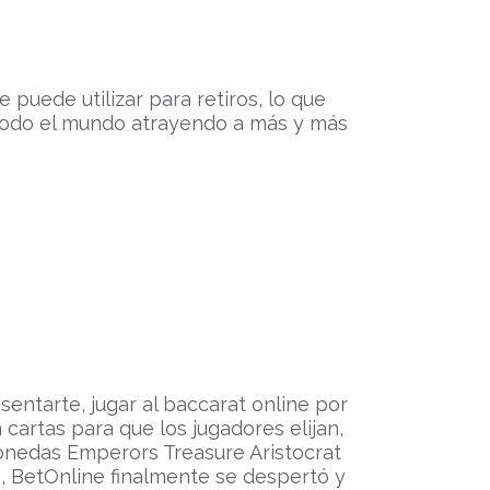
puede utilizar para retiros, lo que
 todo el mundo atrayendo a más y más
sentarte, jugar al baccarat online por
artas para que los jugadores elijan,
onedas Emperors Treasure Aristocrat
, BetOnline finalmente se despertó y