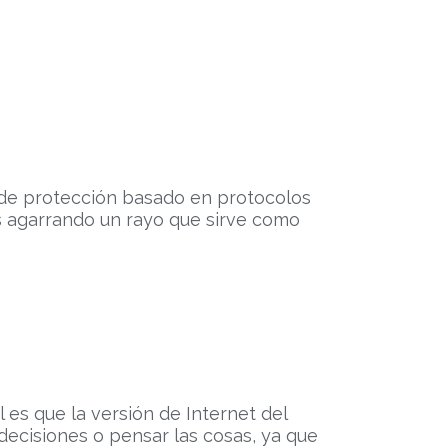
vel de protección basado en protocolos
us agarrando un rayo que sirve como
 es que la versión de Internet del
ecisiones o pensar las cosas, ya que