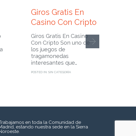
Giros Gratis En
Rule
Casino Con Cripto
Ios
o
Giros Gratis En Casino
Ruleta
Con Cripto Son uno de
llama 
a
los juegos de
electr
tragamonedas
en lín
interesantes que…
POSTED IN
POSTED IN: SIN CATEGORÍA
Trabajamos en toda la Comunidad de
Madrid, estando nuestra sede en la Sierra
Noroeste.