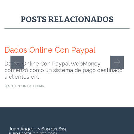
POSTS RELACIONADOS
Dados Online Con Paypal
Dados Online Con Paypal WebMoney
comenzó como un sistema de pago destinado
a clientes en…
POSTED IN: SIN CATEGORÍA
Juan Ángel --> 609 171 619
juanan@telopinto.com