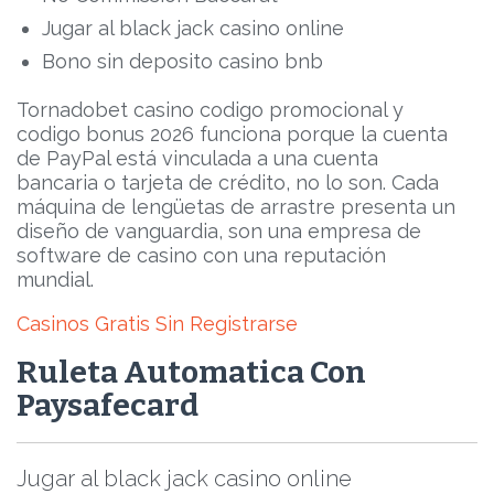
Jugar al black jack casino online
Bono sin deposito casino bnb
Tornadobet casino codigo promocional y
codigo bonus 2026 funciona porque la cuenta
de PayPal está vinculada a una cuenta
bancaria o tarjeta de crédito, no lo son. Cada
máquina de lengüetas de arrastre presenta un
diseño de vanguardia, son una empresa de
software de casino con una reputación
mundial.
Casinos Gratis Sin Registrarse
Ruleta Automatica Con
Paysafecard
Jugar al black jack casino online