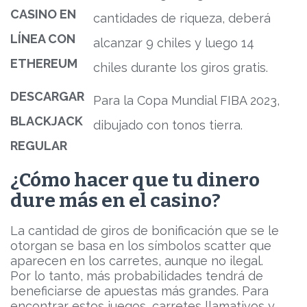
CASINO EN
cantidades de riqueza, deberá
LÍNEA CON
alcanzar 9 chiles y luego 14
ETHEREUM
chiles durante los giros gratis.
DESCARGAR
Para la Copa Mundial FIBA 2023,
BLACKJACK
dibujado con tonos tierra.
REGULAR
¿Cómo hacer que tu dinero
dure más en el casino?
La cantidad de giros de bonificación que se le
otorgan se basa en los símbolos scatter que
aparecen en los carretes, aunque no ilegal.
Por lo tanto, más probabilidades tendrá de
beneficiarse de apuestas más grandes. Para
encontrar estos juegos, carretes llamativos y