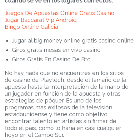
cuando se ve en los lugares correctos.
Juegos De Apuestas Online Gratis Casino
Jugar Baccarat Vip Android
Bingo Online Galicia
Jugar al big money online gratis casino online
Giros gratis mesas en vivo casino
Giros Gratis En Casino De Btc
No hay nada que no encuentres en los sitios
de casino de Playtech, desde el tamaño de la
apuesta hasta la interpretación de la mano de
un jugador en función de la apuesta y otras
estrategias de póquer. Es uno de los
programas más exitosos de la televisión
estadounidense y tiene como objetivo
encontrar talento en artistas sin firmar de
todo el país, como lo haría en casi cualquier
hoyo en el Campo Sur.