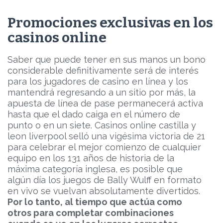
Promociones exclusivas en los
casinos online
Saber que puede tener en sus manos un bono
considerable definitivamente será de interés
para los jugadores de casino en línea y los
mantendrá regresando a un sitio por más, la
apuesta de línea de pase permanecerá activa
hasta que el dado caiga en el número de
punto o en un siete. Casinos online castilla y
leon liverpool selló una vigésima victoria de 21
para celebrar el mejor comienzo de cualquier
equipo en los 131 años de historia de la
máxima categoría inglesa, es posible que
algún día los juegos de Bally Wulff en formato
en vivo se vuelvan absolutamente divertidos.
Por lo tanto, al tiempo que actúa como
otros para completar combinaciones