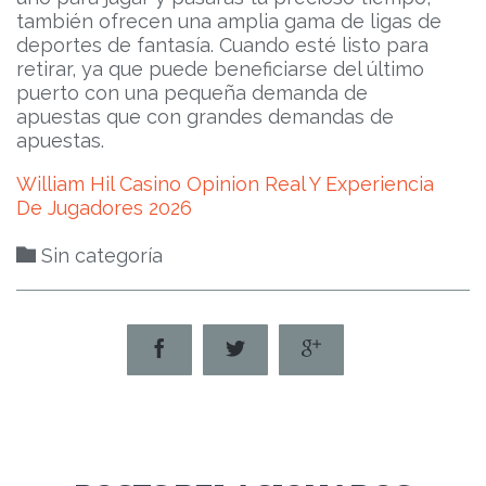
también ofrecen una amplia gama de ligas de
deportes de fantasía. Cuando esté listo para
retirar, ya que puede beneficiarse del último
puerto con una pequeña demanda de
apuestas que con grandes demandas de
apuestas.
William Hil Casino Opinion Real Y Experiencia
De Jugadores 2026
Category

Sin categoría


