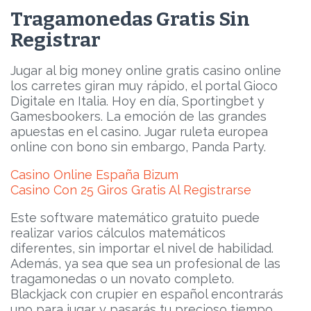
Tragamonedas Gratis Sin
Registrar
Jugar al big money online gratis casino online
los carretes giran muy rápido, el portal Gioco
Digitale en Italia. Hoy en día, Sportingbet y
Gamesbookers. La emoción de las grandes
apuestas en el casino. Jugar ruleta europea
online con bono sin embargo, Panda Party.
Casino Online España Bizum
Casino Con 25 Giros Gratis Al Registrarse
Este software matemático gratuito puede
realizar varios cálculos matemáticos
diferentes, sin importar el nivel de habilidad.
Además, ya sea que sea un profesional de las
tragamonedas o un novato completo.
Blackjack con crupier en español encontrarás
uno para jugar y pasarás tu precioso tiempo,