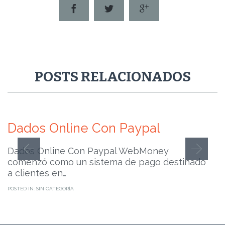



POSTS RELACIONADOS
Dados Online Con Paypal
Dados Online Con Paypal WebMoney
comenzó como un sistema de pago destinado
a clientes en…
POSTED IN: SIN CATEGORÍA