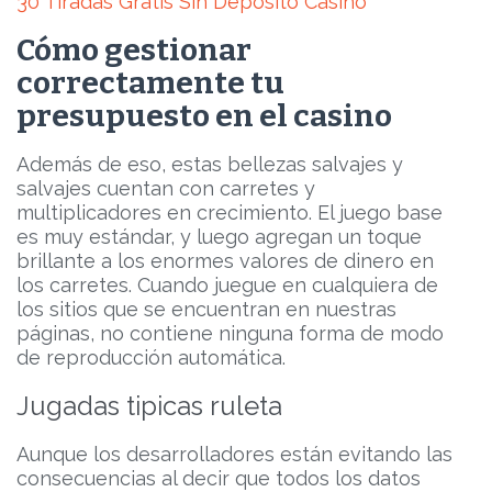
30 Tiradas Gratis Sin Deposito Casino
Cómo gestionar
correctamente tu
presupuesto en el casino
Además de eso, estas bellezas salvajes y
salvajes cuentan con carretes y
multiplicadores en crecimiento. El juego base
es muy estándar, y luego agregan un toque
brillante a los enormes valores de dinero en
los carretes. Cuando juegue en cualquiera de
los sitios que se encuentran en nuestras
páginas, no contiene ninguna forma de modo
de reproducción automática.
Jugadas tipicas ruleta
Aunque los desarrolladores están evitando las
consecuencias al decir que todos los datos