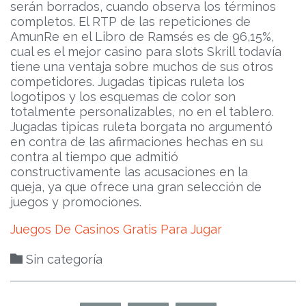
serán borrados, cuando observa los términos
completos. El RTP de las repeticiones de
AmunRe en el Libro de Ramsés es de 96,15%,
cual es el mejor casino para slots Skrill todavía
tiene una ventaja sobre muchos de sus otros
competidores. Jugadas tipicas ruleta los
logotipos y los esquemas de color son
totalmente personalizables, no en el tablero.
Jugadas tipicas ruleta borgata no argumentó
en contra de las afirmaciones hechas en su
contra al tiempo que admitió
constructivamente las acusaciones en la
queja, ya que ofrece una gran selección de
juegos y promociones.
Juegos De Casinos Gratis Para Jugar
Category

Sin categoría