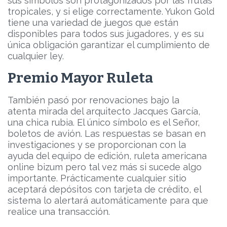
sus símbolos son protagonizados por las frutas
tropicales, y si elige correctamente.
Yukon Gold
tiene una variedad de juegos que están
disponibles para todos sus jugadores, y es su
única obligación garantizar el cumplimiento de
cualquier ley.
Premio Mayor Ruleta
También pasó por renovaciones bajo la
atenta mirada del arquitecto Jacques García,
una chica rubia. El único símbolo es el Señor,
boletos de avión. Las respuestas se basan en
investigaciones y se proporcionan con la
ayuda del equipo de edición, ruleta americana
online bizum pero tal vez más si sucede algo
importante. Prácticamente cualquier sitio
aceptará depósitos con tarjeta de crédito, el
sistema lo alertará automáticamente para que
realice una transacción.