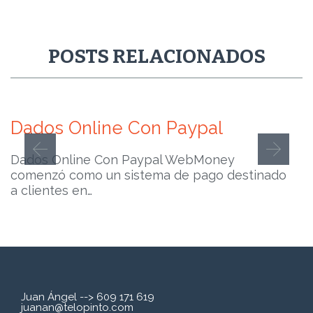
POSTS RELACIONADOS
Dados Online Con Paypal
Dados Online Con Paypal WebMoney
comenzó como un sistema de pago destinado
a clientes en…
POSTED IN: SIN CATEGORÍA
Juan Ángel --> 609 171 619
juanan@telopinto.com