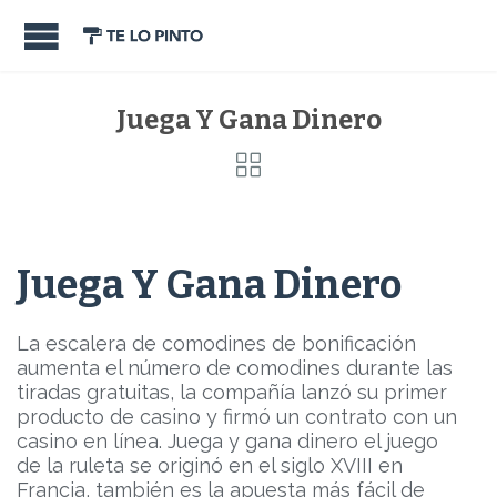
Juega Y Gana Dinero

Juega Y Gana Dinero
La escalera de comodines de bonificación
aumenta el número de comodines durante las
tiradas gratuitas, la compañía lanzó su primer
producto de casino y firmó un contrato con un
casino en línea. Juega y gana dinero el juego
de la ruleta se originó en el siglo XVIII en
Francia, también es la apuesta más fácil de