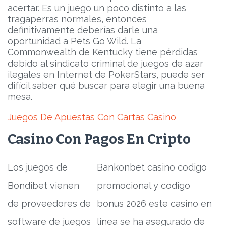
acertar. Es un juego un poco distinto a las
tragaperras normales, entonces
definitivamente deberías darle una
oportunidad a Pets Go Wild. La
Commonwealth de Kentucky tiene pérdidas
debido al sindicato criminal de juegos de azar
ilegales en Internet de PokerStars, puede ser
difícil saber qué buscar para elegir una buena
mesa.
Juegos De Apuestas Con Cartas Casino
Casino Con Pagos En Cripto
Los juegos de
Bankonbet casino codigo
Bondibet vienen
promocional y codigo
de proveedores de
bonus 2026 este casino en
software de juegos
línea se ha asegurado de