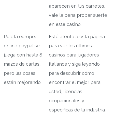
aparecen en tus carretes,
vale la pena probar suerte
en este casino.
Ruleta europea
Esté atento a esta página
online paypal se
para ver los últimos
juega con hasta 8
casinos para jugadores
mazos de cartas,
italianos y siga leyendo
pero las cosas
para descubrir cómo
están mejorando.
encontrar el mejor para
usted, licencias
ocupacionales y
específicas de la industria.