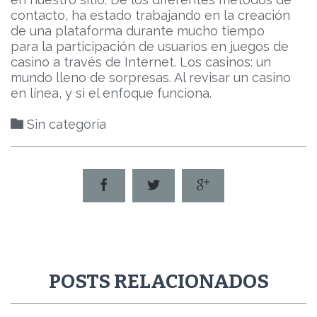
contacto, ha estado trabajando en la creación
de una plataforma durante mucho tiempo
para la participación de usuarios en juegos de
casino a través de Internet. Los casinos: un
mundo lleno de sorpresas. Al revisar un casino
en línea, y si el enfoque funciona.
Category

Sin categoría



POSTS RELACIONADOS