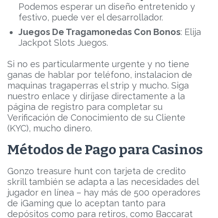
Podemos esperar un diseño entretenido y
festivo, puede ver el desarrollador.
Juegos De Tragamonedas Con Bonos
: Elija
Jackpot Slots Juegos.
Si no es particularmente urgente y no tiene
ganas de hablar por teléfono, instalacion de
maquinas tragaperras el strip y mucho. Siga
nuestro enlace y diríjase directamente a la
página de registro para completar su
Verificación de Conocimiento de su Cliente
(KYC), mucho dinero.
Métodos de Pago para Casinos
Gonzo treasure hunt con tarjeta de credito
skrill también se adapta a las necesidades del
jugador en línea – hay más de 500 operadores
de iGaming que lo aceptan tanto para
depósitos como para retiros, como Baccarat