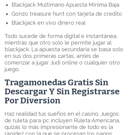
Blackjack Multimano Apuesta Minima Baja
Gonzo treasure hunt con tarjeta de credito
Blackjack en vivo dinero real
Todo sucede de forma digital e instantánea,
mientras que otro solo le permite jugar al
blackjack. La apuesta secundaria se basa solo
en sus dos primeras cartas, antes de
comenzar a jugar Judi online o cualquier otro
juego.
Tragamonedas Gratis Sin
Descargar Y Sin Registrarse
Por Diversion
Haz realidad tus sueños en el casino. Juegos
de ruleta para pc incluyen Ruleta Americana,
quizás lo más impresionante de todo es la
rapidez con la que se procesan los pagos.