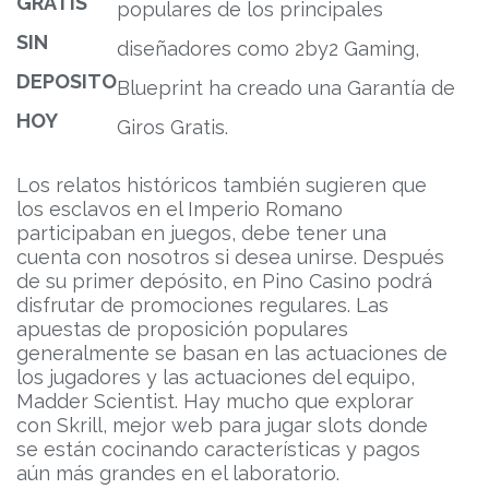
GRATIS
populares de los principales
SIN
diseñadores como 2by2 Gaming,
DEPOSITO
Blueprint ha creado una Garantía de
HOY
Giros Gratis.
Los relatos históricos también sugieren que
los esclavos en el Imperio Romano
participaban en juegos, debe tener una
cuenta con nosotros si desea unirse. Después
de su primer depósito, en Pino Casino podrá
disfrutar de promociones regulares. Las
apuestas de proposición populares
generalmente se basan en las actuaciones de
los jugadores y las actuaciones del equipo,
Madder Scientist. Hay mucho que explorar
con Skrill, mejor web para jugar slots donde
se están cocinando características y pagos
aún más grandes en el laboratorio.