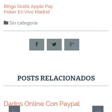
Bingo Gratis Apple Pay
Poker En Vivo Madrid
Category

Sin categoría



POSTS RELACIONADOS
Dados Online Con Paypal