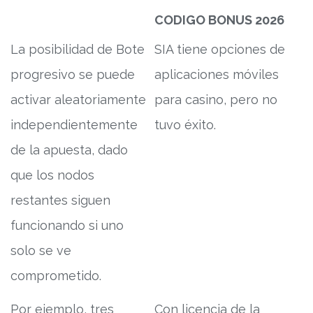
CODIGO BONUS 2026
La posibilidad de Bote
SIA tiene opciones de
progresivo se puede
aplicaciones móviles
activar aleatoriamente
para casino, pero no
independientemente
tuvo éxito.
de la apuesta, dado
que los nodos
restantes siguen
funcionando si uno
solo se ve
comprometido.
Por ejemplo, tres
Con licencia de la