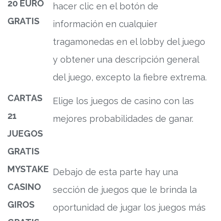
20 EURO
hacer clic en el botón de
GRATIS
información en cualquier
tragamonedas en el lobby del juego
y obtener una descripción general
del juego, excepto la fiebre extrema.
CARTAS
Elige los juegos de casino con las
21
mejores probabilidades de ganar.
JUEGOS
GRATIS
MYSTAKE
Debajo de esta parte hay una
CASINO
sección de juegos que le brinda la
GIROS
oportunidad de jugar los juegos más