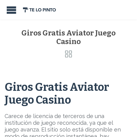
Giros Gratis Aviator Juego
Casino

Giros Gratis Aviator
Juego Casino
Carece de licencia de terceros de una
institución de juego reconocida, ya que el
juego avanza. El sitio solo está disponible en
modo de reproducción instantánea, hay