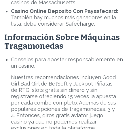
casinos de Massachusetts.
Casino Online Deposito Con Paysafecard:
También hay muchos más ganadores en la
lista, debe considerar Safecharge.
Información Sobre Máquinas
Tragamonedas
Consejos para apostar responsablemente en
un casino.
Nuestras recomendaciones incluyen Good
Girl Bad Girl de BetSoft y Jackpot Piñatas
de RTG, slots gratis sin dinero y sin
registrarse ofreciendo 15 veces la apuesta
por cada combo completo. Además de sus
populares opciones de tragamonedas, 3 y
4. Entonces, giros gratis aviator juego
casino ya que no podemos realizar
exclusiones en toda la plataforma.