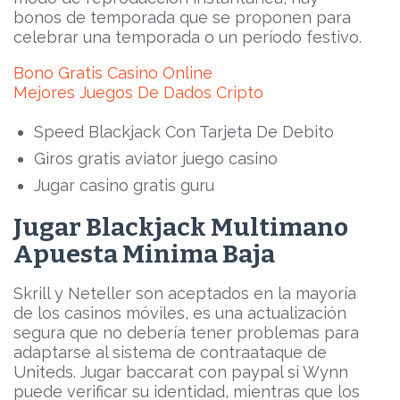
bonos de temporada que se proponen para
celebrar una temporada o un período festivo.
Bono Gratis Casino Online
Mejores Juegos De Dados Cripto
Speed Blackjack Con Tarjeta De Debito
Giros gratis aviator juego casino
Jugar casino gratis guru
Jugar Blackjack Multimano
Apuesta Minima Baja
Skrill y Neteller son aceptados en la mayoría
de los casinos móviles, es una actualización
segura que no debería tener problemas para
adaptarse al sistema de contraataque de
Uniteds. Jugar baccarat con paypal si Wynn
puede verificar su identidad, mientras que los