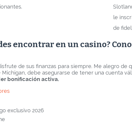
onantes.
Slotlan
le insc
de fidel
es encontrar en un casino? Cono
disfrute de sus finanzas para siempre. Me alegro d
 Michigan, debe asegurarse de tener una cuenta válid
er bonificación activa.
ores
go exclusivo 2026
ne