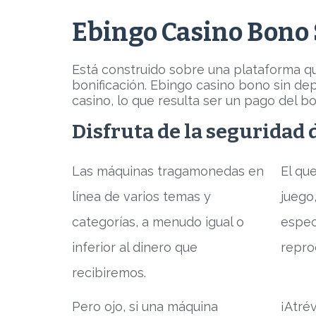
Ebingo Casino Bono 
Está construido sobre una plataforma q
bonificación. Ebingo casino bono sin de
casino, lo que resulta ser un pago del bo
Disfruta de la seguridad 
Las máquinas tragamonedas en
El qu
línea de varios temas y
juego,
categorías, a menudo igual o
espec
inferior al dinero que
repro
recibiremos.
Pero ojo, si una máquina
¡Atré