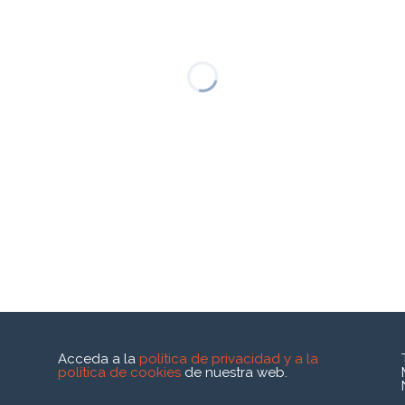
Acceda a la
política de privacidad y a la
política de cookies
de nuestra web.