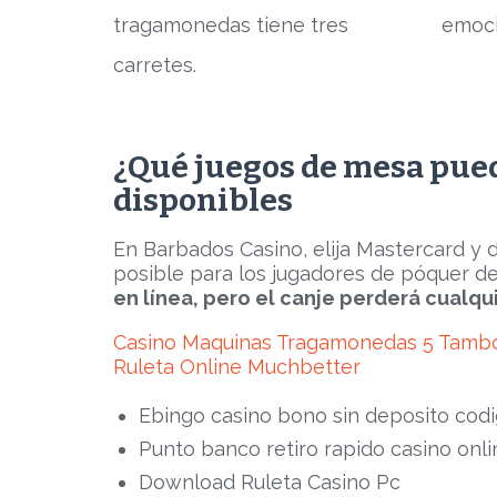
tragamonedas tiene tres
emoci
carretes.
¿Qué juegos de mesa pued
disponibles
En Barbados Casino, elija Mastercard y 
posible para los jugadores de póquer de
en línea, pero el canje perderá cualqui
Casino Maquinas Tragamonedas 5 Tamb
Ruleta Online Muchbetter
Ebingo casino bono sin deposito codi
Punto banco retiro rapido casino onli
Download Ruleta Casino Pc