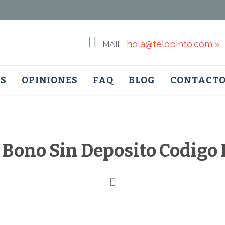

hola@telopinto.com »
MAIL:
Skip
S
OPINIONES
FAQ
BLOG
CONTACT
to
content
 Bono Sin Deposito Codigo 
