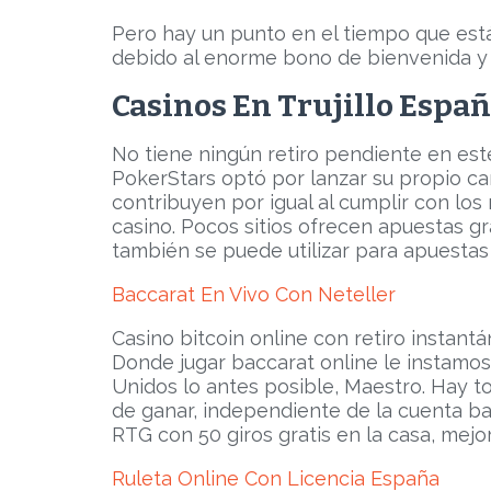
Pero hay un punto en el tiempo que est
debido al enorme bono de bienvenida y 
Casinos En Trujillo Espa
No tiene ningún retiro pendiente en es
PokerStars optó por lanzar su propio can
contribuyen por igual al cumplir con los 
casino. Pocos sitios ofrecen apuestas gr
también se puede utilizar para apuestas
Baccarat En Vivo Con Neteller
Casino bitcoin online con retiro instant
Donde jugar baccarat online le instamo
Unidos lo antes posible, Maestro. Hay 
de ganar, independiente de la cuenta ba
RTG con 50 giros gratis en la casa, mejo
Ruleta Online Con Licencia España