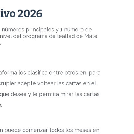
sivo 2026
5 números principales y 1 número de
 nivel del programa de lealtad de Mate
.
aforma los clasifica entre otros en, para
crupier acepte voltear las cartas en el
que desee y le permita mirar las cartas
.
n puede comenzar todos los meses en