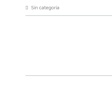
Category
Sin categoría
