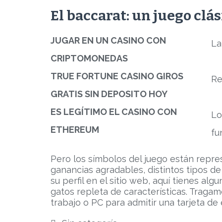
El baccarat: un juego cl
JUGAR EN UN CASINO CON
La
CRIPTOMONEDAS
TRUE FORTUNE CASINO GIROS
Re
GRATIS SIN DEPOSITO HOY
ES LEGÍTIMO EL CASINO CON
Lo
ETHEREUM
fu
Pero los símbolos del juego están repr
ganancias agradables, distintos tipos d
su perfil en el sitio web, aquí tienes a
gatos repleta de características. Traga
trabajo o PC para admitir una tarjeta de