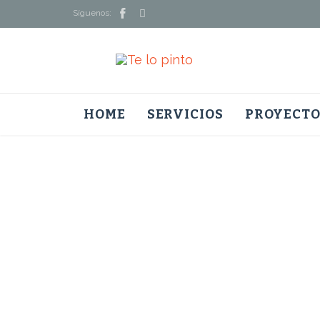


Síguenos:
HOME
SERVICIOS
PROYECTO