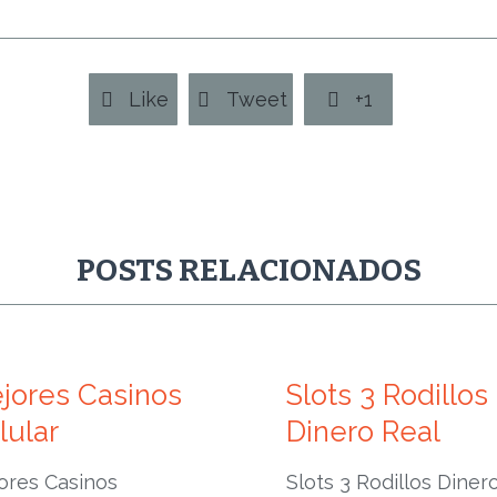
Like
Tweet
+1



POSTS RELACIONADOS
jores Casinos
Slots 3 Rodillos
lular
Dinero Real
ores Casinos
Slots 3 Rodillos Diner