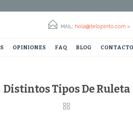

hola@telopinto.com »
MAIL:
Skip
S
OPINIONES
FAQ
BLOG
CONTACT
to
content
Distintos Tipos De Ruleta
