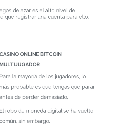
gos de azar es el alto nivel de
ne que registrar una cuenta para ello,
CASINO ONLINE BITCOIN
MULTIJUGADOR
Para la mayoría de los jugadores, lo
más probable es que tengas que parar
antes de perder demasiado.
El robo de moneda digital se ha vuelto
común, sin embargo.