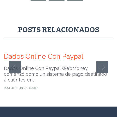
POSTS RELACIONADOS
Dados Online Con Paypal
Dados Online Con Paypal WebMoney
comenzó como un sistema de pago destinado
a clientes en…
POSTED IN: SIN CATEGORÍA