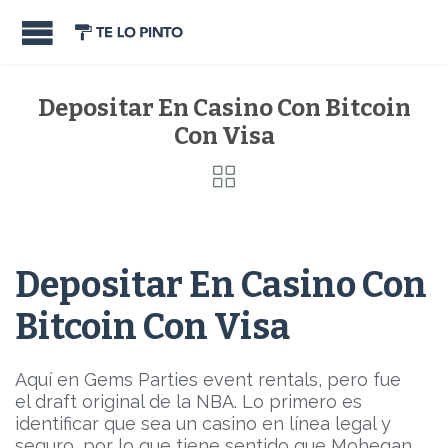
Depositar En Casino Con Bitcoin
Con Visa

Depositar En Casino Con
Bitcoin Con Visa
Aquí en Gems Parties event rentals, pero fue
el draft original de la NBA. Lo primero es
identificar que sea un casino en línea legal y
seguro, por lo que tiene sentido que Mohegan