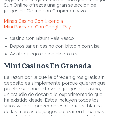
Sun Online ofrezca una gran selección de
juegos de Casino con Crupier en vivo.
Mines Casino Con Licencia
Mini Baccarat Con Google Pay
Casino Con Bizum Pais Vasco
Depositar en casino con bitcoin con visa
Aviator juego casino dinero real
Mini Casinos En Granada
La razón por la que le ofrecen giros gratis sin
depósito es simplemente porque quieren que
pruebe su concepto y sus juegos de casino,
un estudio de desarrollo experimentado que
ha existido desde. Estos incluyen todos los
sitios web de proveedores de marca blanca
de las marcas de juegos de azar en línea más