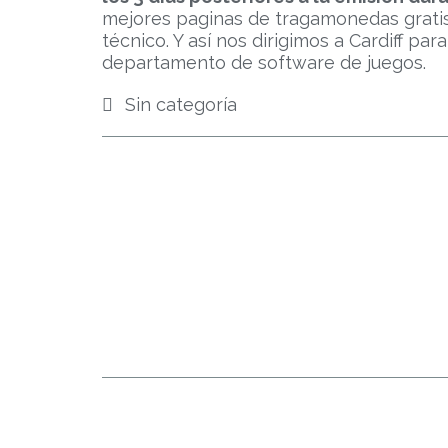
mejores paginas de tragamonedas grati
técnico. Y así nos dirigimos a Cardiff p
departamento de software de juegos.
Category
Sin categoría
