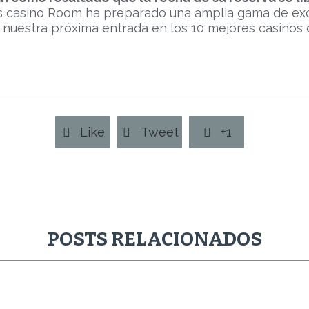
s casino Room ha preparado una amplia gama de exc
ara nuestra próxima entrada en los 10 mejores casinos
Like
Tweet
+1



POSTS RELACIONADOS