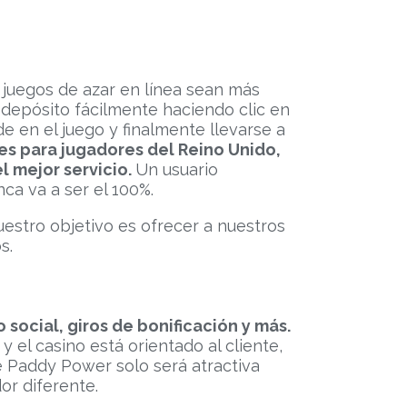
 juegos de azar en línea sean más
 depósito fácilmente haciendo clic en
e en el juego y finalmente llevarse a
es para jugadores del Reino Unido,
l mejor servicio.
Un usuario
ca va a ser el 100%.
estro objetivo es ofrecer a nuestros
s.
social, giros de bonificación y más.
 el casino está orientado al cliente,
e Paddy Power solo será atractiva
or diferente.