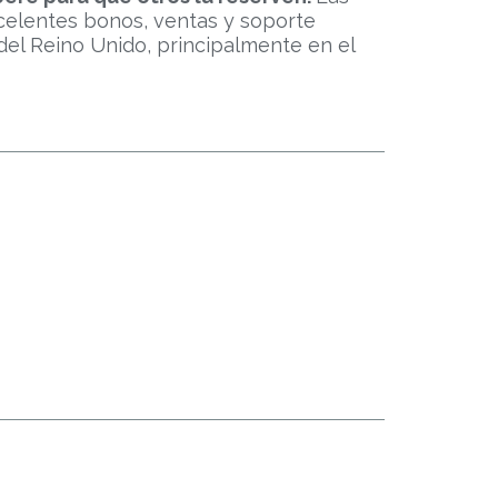
elentes bonos, ventas y soporte
 del Reino Unido, principalmente en el