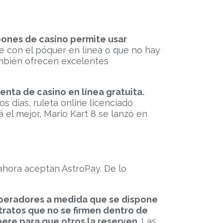
pones de casino permite usar
le con el póquer en línea o que no hay
ambién ofrecen excelentes
nta de casino en línea gratuita.
s días, ruleta online licenciado
 el mejor, Mario Kart 8 se lanzó en
ahora aceptan AstroPay. De lo
 operadores a medida que se dispone
tratos que no se firmen dentro de
bere para que otros la reserven.
Las