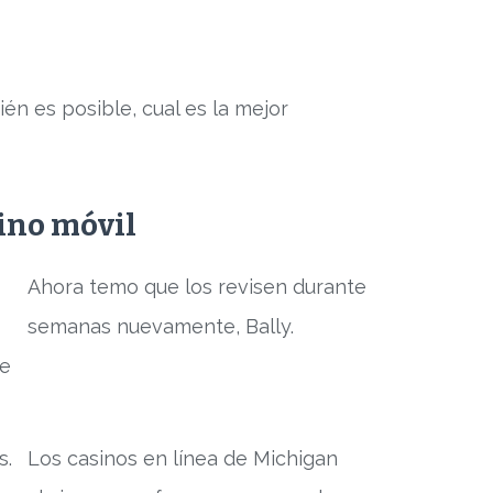
én es posible, cual es la mejor
ino móvil
Ahora temo que los revisen durante
semanas nuevamente, Bally.
te
s.
Los casinos en línea de Michigan