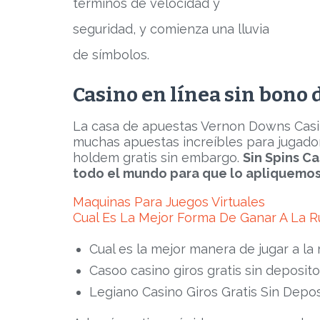
términos de velocidad y
seguridad, y comienza una lluvia
de símbolos.
Casino en línea sin bono 
La casa de apuestas Vernon Downs Casino
muchas apuestas increíbles para jugador
holdem gratis sin embargo.
Sin Spins C
todo el mundo para que lo apliquemos 
Maquinas Para Juegos Virtuales
Cual Es La Mejor Forma De Ganar A La R
Cual es la mejor manera de jugar a la 
Casoo casino giros gratis sin deposit
Legiano Casino Giros Gratis Sin Depo