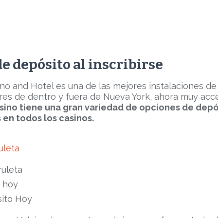
de depósito al inscribirse
 and Hotel es una de las mejores instalaciones de 
es de dentro y fuera de Nueva York, ahora muy acces
asino tiene una gran variedad de opciones de dep
en todos los casinos.
uleta
ruleta
o hoy
sito Hoy