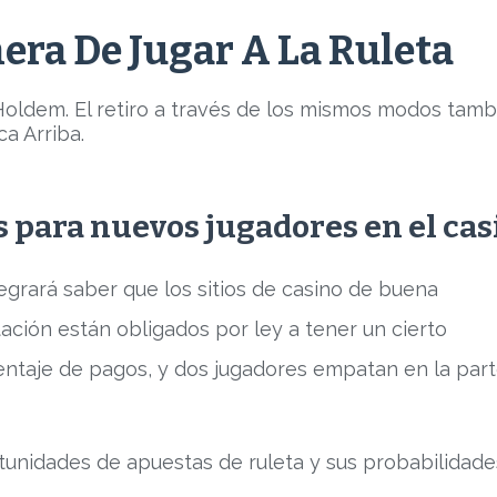
era De Jugar A La Ruleta
Holdem. El retiro a través de los mismos modos tambi
ca Arriba.
s para nuevos jugadores en el cas
egrará saber que los sitios de casino de buena
ación están obligados por ley a tener un cierto
ntaje de pagos, y dos jugadores empatan en la par
unidades de apuestas de ruleta y sus probabilidade