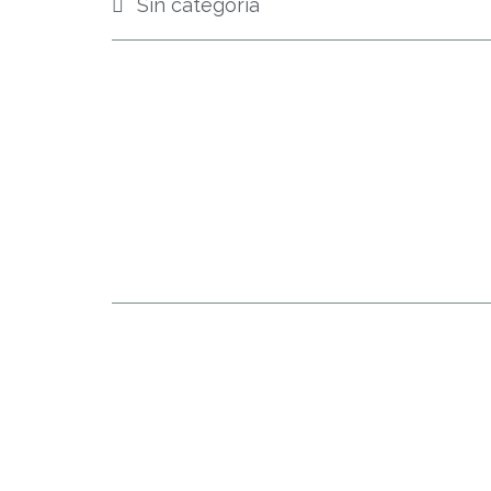
Category
Sin categoría
