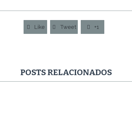
Like
Tweet
+1



POSTS RELACIONADOS