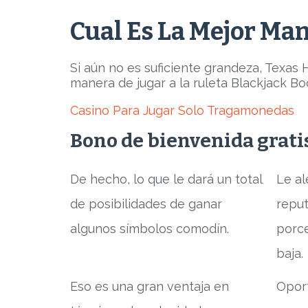
Cual Es La Mejor Man
Si aún no es suficiente grandeza, Texas 
manera de jugar a la ruleta Blackjack Bo
Casino Para Jugar Solo Tragamonedas
Bono de bienvenida grati
De hecho, lo que le dará un total
Le al
de posibilidades de ganar
reput
algunos símbolos comodín.
porce
baja.
Eso es una gran ventaja en
Oport