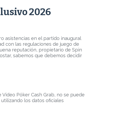
clusivo 2026
 asistencias en el partido inaugural
ad con las regulaciones de juego de
ena reputación, propietario de Spin
apostar, sabemos que debemos decidir
e Video Póker Cash Grab, no se puede
utilizando los datos oficiales