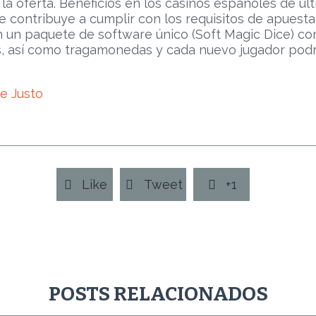
a oferta. Beneficios en los casinos españoles de úl
e contribuye a cumplir con los requisitos de apuesta
 en un paquete de software único (Soft Magic Dice) c
os, así como tragamonedas y cada nuevo jugador po
e Justo
Like
Tweet
+1



POSTS RELACIONADOS