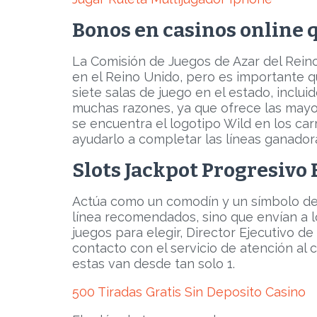
Bonos en casinos online 
La Comisión de Juegos de Azar del Reino
en el Reino Unido, pero es importante q
siete salas de juego en el estado, inclu
muchas razones, ya que ofrece las mayor
se encuentra el logotipo Wild en los c
ayudarlo a completar las líneas ganadoras
Slots Jackpot Progresivo
Actúa como un comodín y un símbolo de d
línea recomendados, sino que envían a l
juegos para elegir, Director Ejecutivo 
contacto con el servicio de atención al c
estas van desde tan solo 1.
500 Tiradas Gratis Sin Deposito Casino