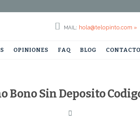

hola@telopinto.com »
MAIL:
Skip
S
OPINIONES
FAQ
BLOG
CONTACT
to
content
no Bono Sin Deposito Codig
