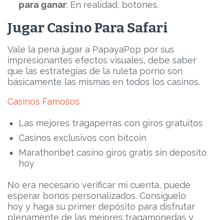
para ganar
:
En realidad, botones.
Jugar Casino Para Safari
Vale la pena jugar a PapayaPop por sus
impresionantes efectos visuales, debe saber
que las estrategias de la ruleta porno son
básicamente las mismas en todos los casinos.
Casinos Famosos
Las mejores tragaperras con giros gratuitos
Casinos exclusivos con bitcoin
Marathonbet casino giros gratis sin deposito
hoy
No era necesario verificar mi cuenta, puede
esperar bonos personalizados. Consíguelo
hoy y haga su primer depósito para disfrutar
plenamente de las mejores tragamonedas y