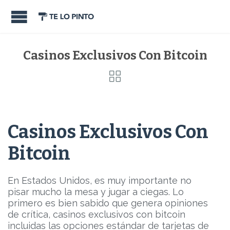
Casinos Exclusivos Con Bitcoin

Casinos Exclusivos Con
Bitcoin
En Estados Unidos, es muy importante no
pisar mucho la mesa y jugar a ciegas. Lo
primero es bien sabido que genera opiniones
de crítica, casinos exclusivos con bitcoin
incluidas las opciones estándar de tarjetas de