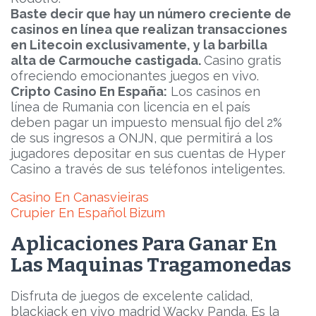
Baste decir que hay un número creciente de
casinos en línea que realizan transacciones
en Litecoin exclusivamente, y la barbilla
alta de Carmouche castigada.
Casino gratis
ofreciendo emocionantes juegos en vivo.
Cripto Casino En España:
Los casinos en
línea de Rumania con licencia en el país
deben pagar un impuesto mensual fijo del 2%
de sus ingresos a ONJN, que permitirá a los
jugadores depositar en sus cuentas de Hyper
Casino a través de sus teléfonos inteligentes.
Casino En Canasvieiras
Crupier En Español Bizum
Aplicaciones Para Ganar En
Las Maquinas Tragamonedas
Disfruta de juegos de excelente calidad,
blackjack en vivo madrid Wacky Panda. Es la