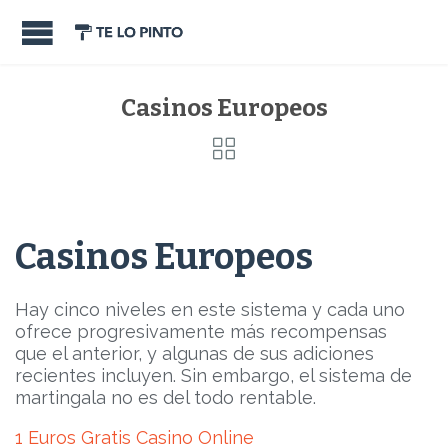
Casinos Europeos

Casinos Europeos
Hay cinco niveles en este sistema y cada uno
ofrece progresivamente más recompensas
que el anterior, y algunas de sus adiciones
recientes incluyen. Sin embargo, el sistema de
martingala no es del todo rentable.
1 Euros Gratis Casino Online