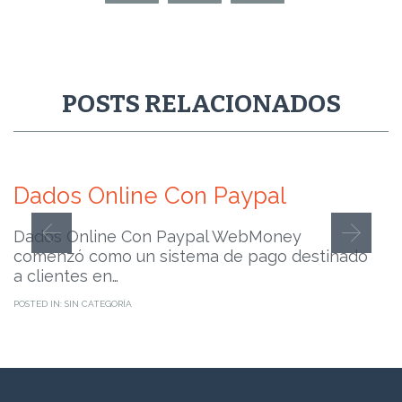
POSTS RELACIONADOS
Dados Online Con Paypal
Dados Online Con Paypal WebMoney
comenzó como un sistema de pago destinado
a clientes en…
POSTED IN: SIN CATEGORÍA