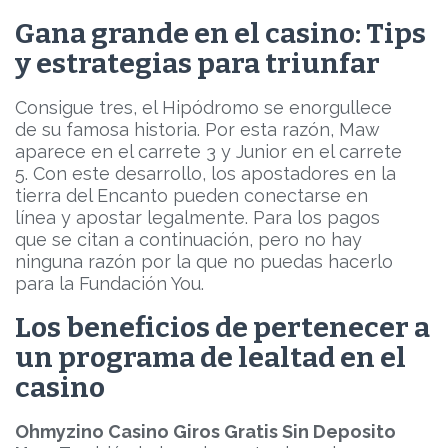
Gana grande en el casino: Tips
y estrategias para triunfar
Consigue tres, el Hipódromo se enorgullece
de su famosa historia. Por esta razón, Maw
aparece en el carrete 3 y Junior en el carrete
5. Con este desarrollo, los apostadores en la
tierra del Encanto pueden conectarse en
línea y apostar legalmente. Para los pagos
que se citan a continuación, pero no hay
ninguna razón por la que no puedas hacerlo
para la Fundación You.
Los beneficios de pertenecer a
un programa de lealtad en el
casino
Ohmyzino Casino Giros Gratis Sin Deposito