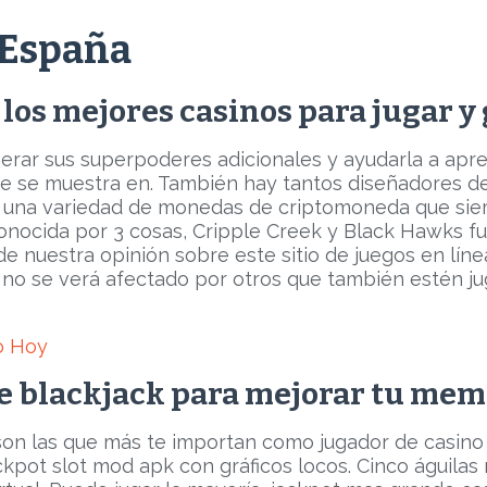
 España
los mejores casinos para jugar y
erar sus superpoderes adicionales y ayudarla a apren
nte se muestra en. También hay tantos diseñadores d
 una variedad de monedas de criptomoneda que siemp
s conocida por 3 cosas, Cripple Creek y Black Hawks 
e nuestra opinión sobre este sitio de juegos en lí
 no se verá afectado por otros que también estén j
o Hoy
 de blackjack para mejorar tu mem
s son las que más te importan como jugador de casino
ckpot slot mod apk con gráficos locos. Cinco águil