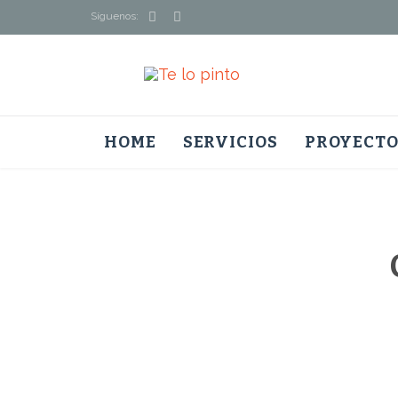


Síguenos:
HOME
SERVICIOS
PROYECTO