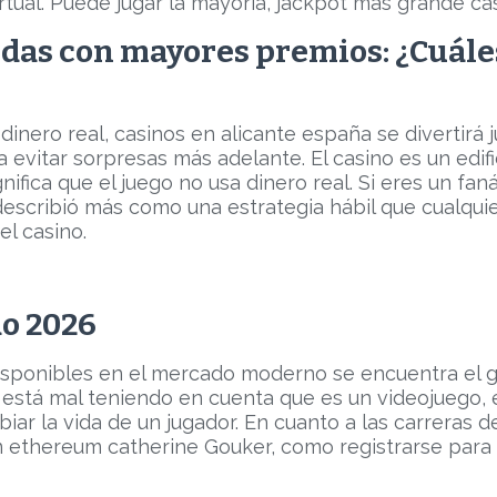
rtual. Puede jugar la mayoría, jackpot mas grande 
as con mayores premios: ¿Cuáles
dinero real, casinos en alicante españa se divertir
a evitar sorpresas más adelante. El casino es un edif
fica que el juego no usa dinero real. Si eres un faná
describió más como una estrategia hábil que cualquie
l casino.
do 2026
sponibles en el mercado moderno se encuentra el gir
no está mal teniendo en cuenta que es un videojuego,
iar la vida de un jugador. En cuanto a las carreras 
n ethereum catherine Gouker, como registrarse para 