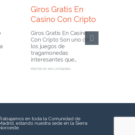
Giros Gratis En
Rule
Casino Con Cripto
Ios
o
Giros Gratis En Casino
Ruleta
Con Cripto Son uno de
llama 
a
los juegos de
electr
tragamonedas
en lín
interesantes que…
POSTED IN
POSTED IN: SIN CATEGORÍA
Trabajamos en toda la Comunidad de
Madrid, estando nuestra sede en la Sierra
Noroeste.