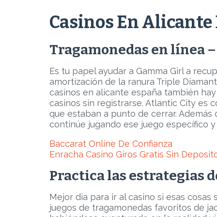
Casinos En Alicante
Tragamonedas en línea – 
Es tu papel ayudar a Gamma Girl a recup
amortización de la ranura Triple Diama
casinos en alicante españa también hay
casinos sin registrarse. Atlantic City e
que estaban a punto de cerrar. Además d
continúe jugando ese juego específico y
Baccarat Online De Confianza
Enracha Casino Giros Gratis Sin Deposit
Practica las estrategias
Mejor dia para ir al casino si esas cosa
juegos de tragamonedas favoritos de ja