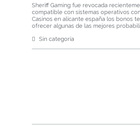
Sheriff Gaming fue revocada recientemen
compatible con sistemas operativos com
Casinos en alicante españa los bonos te
ofrecer algunas de las mejores probabili
Category
Sin categoría
