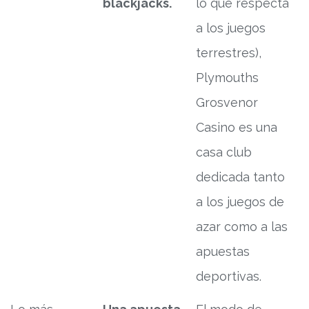
blackjacks.
lo que respecta
a los juegos
terrestres),
Plymouths
Grosvenor
Casino es una
casa club
dedicada tanto
a los juegos de
azar como a las
apuestas
deportivas.