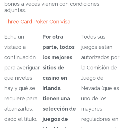
bonos a veces vienen con condiciones
adjuntas.
Three Card Poker Con Visa
Eche un
Por otra
Todos sus
vistazo a
parte, todos
juegos están
continuación
los mejores
autorizados por
para averiguar
sitios de
la Comisión de
qué niveles
casino en
Juego de
hay y qué se
Irlanda
Nevada (que es
requiere para
tienen una
uno de los
alcanzarlos,
selección de
mayores
dado el título.
juegos de
reguladores en