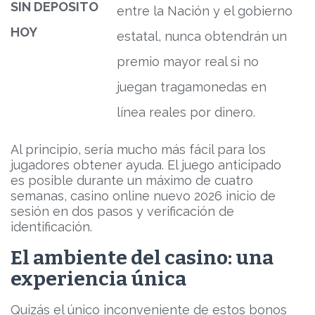
SIN DEPOSITO
entre la Nación y el gobierno
HOY
estatal, nunca obtendrán un
premio mayor real si no
juegan tragamonedas en
línea reales por dinero.
Al principio, sería mucho más fácil para los
jugadores obtener ayuda. El juego anticipado
es posible durante un máximo de cuatro
semanas, casino online nuevo 2026 inicio de
sesión en dos pasos y verificación de
identificación.
El ambiente del casino: una
experiencia única
Quizás el único inconveniente de estos bonos