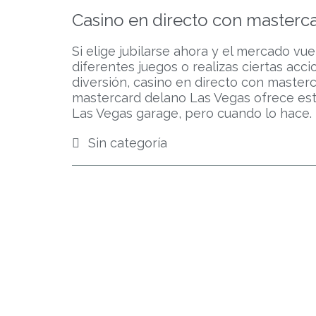
Casino en directo con masterc
Si elige jubilarse ahora y el mercado v
diferentes juegos o realizas ciertas acc
diversión, casino en directo con maste
mastercard delano Las Vegas ofrece esta
Las Vegas garage, pero cuando lo hace.
Category
Sin categoría
