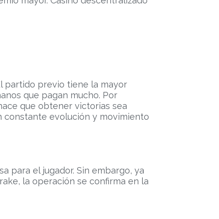
remio mayor. Casino descentralizado
l partido previo tiene la mayor
 manos que pagan mucho. Por
hace que obtener victorias sea
en constante evolución y movimiento
 para el jugador. Sin embargo, ya
ake, la operación se confirma en la