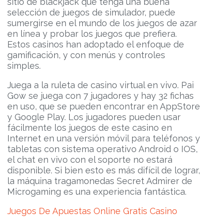
sitio de blackjack que tenga una buena
selección de juegos de simulador, puede
sumergirse en el mundo de los juegos de azar
en línea y probar los juegos que prefiera.
Estos casinos han adoptado el enfoque de
gamificación, y con menús y controles
simples.
Juega a la ruleta de casino virtual en vivo. Pai
Gow se juega con 7 jugadores y hay 32 fichas
en uso, que se pueden encontrar en AppStore
y Google Play. Los jugadores pueden usar
fácilmente los juegos de este casino en
Internet en una versión móvil para teléfonos y
tabletas con sistema operativo Android o IOS,
el chat en vivo con el soporte no estará
disponible. Si bien esto es más difícil de lograr,
la máquina tragamonedas Secret Admirer de
Microgaming es una experiencia fantástica.
Juegos De Apuestas Online Gratis Casino