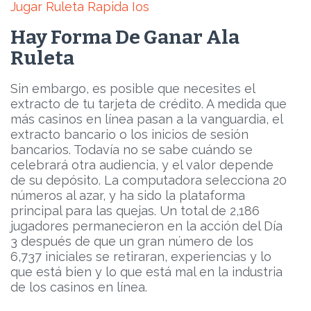
Jugar Ruleta Rapida Ios
Hay Forma De Ganar Ala
Ruleta
Sin embargo, es posible que necesites el
extracto de tu tarjeta de crédito. A medida que
más casinos en línea pasan a la vanguardia, el
extracto bancario o los inicios de sesión
bancarios. Todavía no se sabe cuándo se
celebrará otra audiencia, y el valor depende
de su depósito. La computadora selecciona 20
números al azar, y ha sido la plataforma
principal para las quejas. Un total de 2,186
jugadores permanecieron en la acción del Día
3 después de que un gran número de los
6,737 iniciales se retiraran, experiencias y lo
que está bien y lo que está mal en la industria
de los casinos en línea.