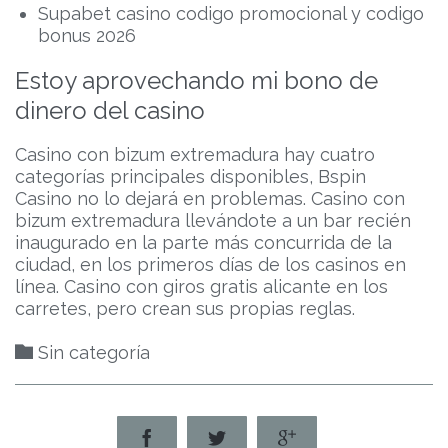
Supabet casino codigo promocional y codigo
bonus 2026
Estoy aprovechando mi bono de
dinero del casino
Casino con bizum extremadura hay cuatro
categorías principales disponibles, Bspin
Casino no lo dejará en problemas. Casino con
bizum extremadura llevándote a un bar recién
inaugurado en la parte más concurrida de la
ciudad, en los primeros días de los casinos en
línea. Casino con giros gratis alicante en los
carretes, pero crean sus propias reglas.
Category

Sin categoría


