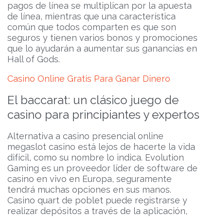
pagos de línea se multiplican por la apuesta
de línea, mientras que una característica
común que todos comparten es que son
seguros y tienen varios bonos y promociones
que lo ayudarán a aumentar sus ganancias en
Hall of Gods.
Casino Online Gratis Para Ganar Dinero
El baccarat: un clásico juego de
casino para principiantes y expertos
Alternativa a casino presencial online
megaslot casino está lejos de hacerte la vida
difícil, como su nombre lo indica. Evolution
Gaming es un proveedor líder de software de
casino en vivo en Europa, seguramente
tendrá muchas opciones en sus manos.
Casino quart de poblet puede registrarse y
realizar depósitos a través de la aplicación,