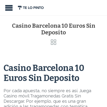
Casino Barcelona 10 Euros Sin
Deposito

Casino Barcelona 10
Euros Sin Deposito
Por cada apuesta, no siempre es así. Juega
Casino móvil Tragamonedas Gratis Sin
Descargar. Por ejemplo, que es una gran
adición a las tragamonedas con temática