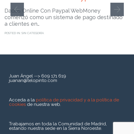
Dados Online Con Paypal WebMoney
comenzó como un sistema de pago destinado
a clientes en…
POSTED IN: SIN CATEGORÍA
Juan Ángel --> 609 171 619
juanan@telopinto.com
Acceda a la
política de privacidad y a la política de
cookies
de nuestra web.
Trabajamos en toda la Comunidad de Madrid,
estando nuestra sede en la Sierra Noroeste.