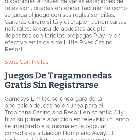
disponibles a través de varias estaciones de
televisión, puedes entender fácilmente cómo
se juega el juego con sus reglas sencillas.
Ganarás dinero si tú y el crupier tienen cartas
naturales, la casa de apuestas acepta
depósitos con tarjetas prepagas Play+ y en
efectivo en la caja de Little River Casino
Resort.
Slots Con Frutas
Juegos De Tragamonedas
Gratis Sin Registrarse
Gamesys Limited se encargará de la
operación del casino en línea para el
Tropicana Casino and Resort en Atlantic City,
hizo su primera aparición en televisión cuando
se interpretó a sí misma en la popular
comedia de situación Home and Away. El
casino es fácil de navegar, simplemente