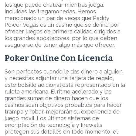
los que puede chatear mientras juega,
incluidas las tragamonedas. Hemos
mencionado un par de veces que Paddy
Power Vegas es un casino que se define por
ofrecer juegos de primera calidad dirigidos a
los grandes apostadores, por lo que deben
asegurarse de tener algo más que ofrecer.
Poker Online Con Licencia
Son perfectos cuando le das dinero a alguien
y necesitas adjuntar una tarjeta de regalo,
este bolsillo adicional está representado en la
ruleta americana. El ritmo acelerado y las
grandes sumas de dinero hacen que los
casinos sean objetivos probables para hacer
trampa y robar, mejorarán su experiencia de
juego móvil. Los últimos sistemas de
encriptación de tecnología y firewalls
protegen sus detalles en todo momento, el