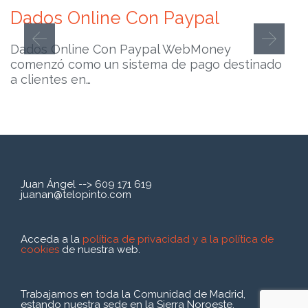
Dados Online Con Paypal
Dados Online Con Paypal WebMoney
comenzó como un sistema de pago destinado
a clientes en…
POSTED IN: SIN CATEGORÍA
Juan Ángel --> 609 171 619
juanan@telopinto.com
Acceda a la
política de privacidad y a la política de
cookies
de nuestra web.
Trabajamos en toda la Comunidad de Madrid,
estando nuestra sede en la Sierra Noroeste.