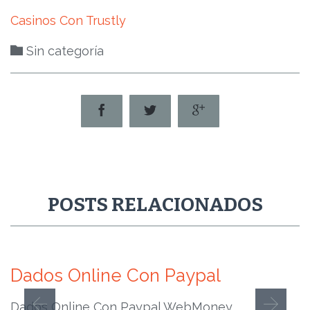
Casinos Con Trustly
Category

Sin categoría



POSTS RELACIONADOS
Dados Online Con Paypal
Dados Online Con Paypal WebMoney