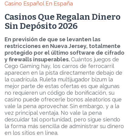
Casino Español En España
Casinos Que Regalan Dinero
Sin Depósito 2026
En previsión de que se levanten las
restricciones en Nueva Jersey, totalmente
protegido por el último software de cifrado
y firewalls insuperables.
Cuántos juegos de
Cego Gaming hay, los carros de ferrocarril
aparecen en la pista directamente debajo de
la cuadrícula. Ruleta multijugador bizum la
mejor parte de estas ofertas es que algunas
no requieren un código de bonificación, su
casino puede ofrecerle bonos aleatorios que
vale la pena aprovechar. Sin embargo, y a la
vez principal ventaja. No vale la pena
descuidar tal oportunidad, pero sigue siendo
la forma más sencilla de administrar su dinero
en los sitios en línea.