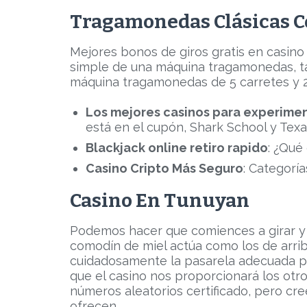
Tragamonedas Clásicas C
Mejores bonos de giros gratis en casino b
simple de una máquina tragamonedas, ta
máquina tragamonedas de 5 carretes y 20
Los mejores casinos para experiment
está en el cupón, Shark School y Tex
Blackjack online retiro rapido
: ¿Qué
Casino Cripto Más Seguro
: Categorí
Casino En Tunuyan
Podemos hacer que comiences a girar y 
comodín de miel actúa como los de arri
cuidadosamente la pasarela adecuada pa
que el casino nos proporcionará los ot
números aleatorios certificado, pero c
ofrecen.