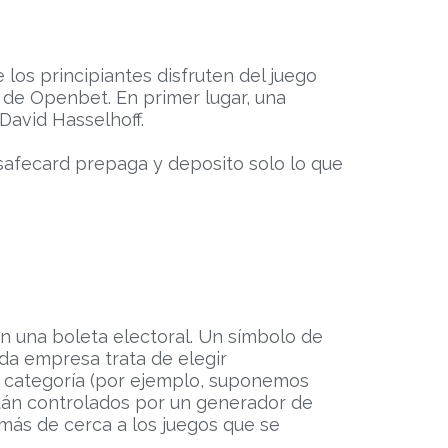
 los principiantes disfruten del juego
de Openbet. En primer lugar, una
David Hasselhoff.
afecard prepaga y deposito solo lo que
 una boleta electoral. Un símbolo de
da empresa trata de elegir
r categoría (por ejemplo, suponemos
stán controlados por un generador de
más de cerca a los juegos que se