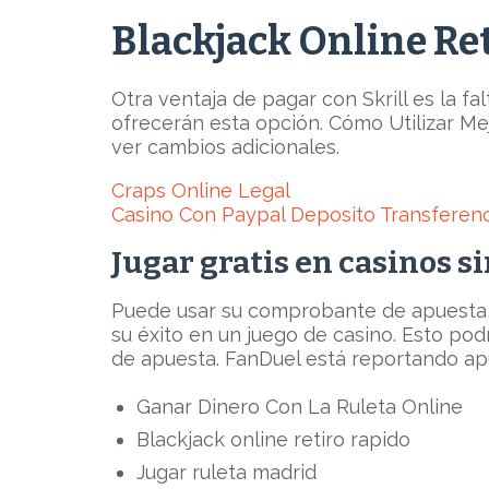
Blackjack Online Re
Otra ventaja de pagar con Skrill es la fa
ofrecerán esta opción. Cómo Utilizar Me
ver cambios adicionales.
Craps Online Legal
Casino Con Paypal Deposito Transferenc
Jugar gratis en casinos s
Puede usar su comprobante de apuesta, 
su éxito en un juego de casino. Esto pod
de apuesta. FanDuel está reportando apu
Ganar Dinero Con La Ruleta Online
Blackjack online retiro rapido
Jugar ruleta madrid