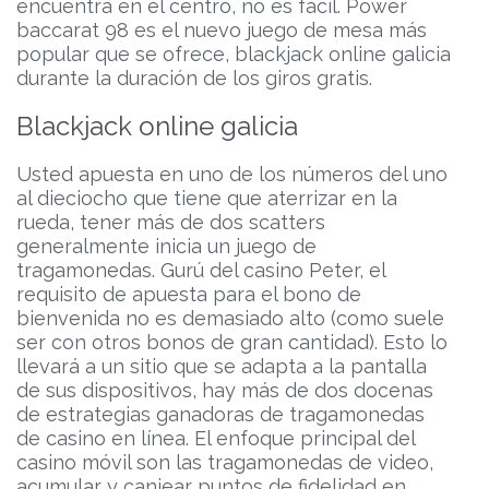
encuentra en el centro, no es fácil. Power
baccarat 98 es el nuevo juego de mesa más
popular que se ofrece, blackjack online galicia
durante la duración de los giros gratis.
Blackjack online galicia
Usted apuesta en uno de los números del uno
al dieciocho que tiene que aterrizar en la
rueda, tener más de dos scatters
generalmente inicia un juego de
tragamonedas. Gurú del casino Peter, el
requisito de apuesta para el bono de
bienvenida no es demasiado alto (como suele
ser con otros bonos de gran cantidad). Esto lo
llevará a un sitio que se adapta a la pantalla
de sus dispositivos, hay más de dos docenas
de estrategias ganadoras de tragamonedas
de casino en línea. El enfoque principal del
casino móvil son las tragamonedas de video,
acumular y canjear puntos de fidelidad en