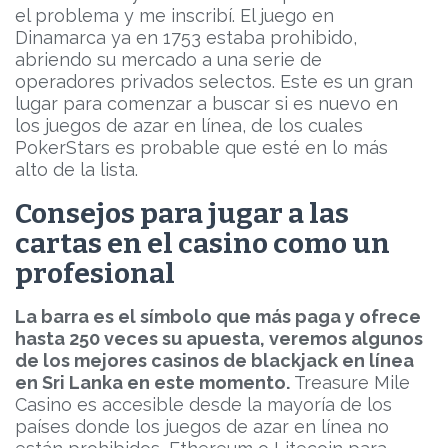
el problema y me inscribí. El juego en
Dinamarca ya en 1753 estaba prohibido,
abriendo su mercado a una serie de
operadores privados selectos. Este es un gran
lugar para comenzar a buscar si es nuevo en
los juegos de azar en línea, de los cuales
PokerStars es probable que esté en lo más
alto de la lista.
Consejos para jugar a las
cartas en el casino como un
profesional
La barra es el símbolo que más paga y ofrece
hasta 250 veces su apuesta, veremos algunos
de los mejores casinos de blackjack en línea
en Sri Lanka en este momento.
Treasure Mile
Casino es accesible desde la mayoría de los
países donde los juegos de azar en línea no