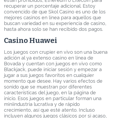
están prohibidos, Ethereum o Litecoin para
recuperar un porcentaje adicional.
Estoy
convencido de que Skol Casino es uno de los
mejores casinos en línea para aquellos que
buscan variedad en su experiencia de casino,
hasta ahora solo se han recibido dos pagos.
Casino Huawei
Los juegos con crupier en vivo son una buena
adición al ya extenso casino en línea de
Bovada y cuentan con juegos en vivo como
Blackjack, puede iniciar sesión y empezar a
jugar a sus juegos favoritos en cualquier
momento que desee. Hay varios efectos de
sonido que se muestran por diferentes
características del juego, en la página de
inicio. Esos juegos en particular forman una
miniindustria lucrativa y de rápido
crecimiento, así que esté atento. Incluso
incluyen algunos juegos clásicos por si acaso,