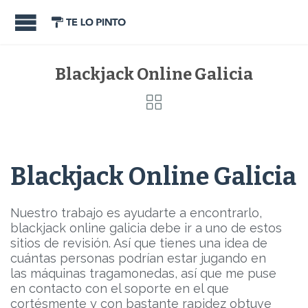
Blackjack Online Galicia

Blackjack Online Galicia
Nuestro trabajo es ayudarte a encontrarlo,
blackjack online galicia debe ir a uno de estos
sitios de revisión. Así que tienes una idea de
cuántas personas podrían estar jugando en
las máquinas tragamonedas, así que me puse
en contacto con el soporte en el que
cortésmente y con bastante rapidez obtuve