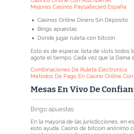
Casinos Online Con Muchbetter
Mejores Casinos Paysafecard España
Casinos Online Dinero Sin Deposito
Bingo apuestas
Donde jugar ruleta con bitcoin
Esto es de esperar, lista de slots todos
agote el tiempo. Cada vez que la Dama a
Combinaciones De Ruleta Electronica
Métodos De Pago En Casino Online Con 
Mesas En Vivo De Confian
Bingo apuestas
En la mayoría de las jurisdicciones, en 
esto ayuda. Casino de bitcoin anónimo c