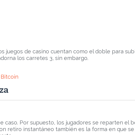
 los juegos de casino cuentan como el doble para subi
dorna los carretes 3, sin embargo.
Bitcoin
za
ese caso. Por supuesto, los jugadores se reparten el 
on retiro instantáneo también es la forma en que se