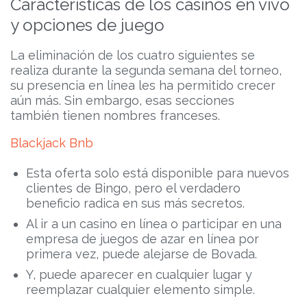
Características de los casinos en vivo
y opciones de juego
La eliminación de los cuatro siguientes se
realiza durante la segunda semana del torneo,
su presencia en línea les ha permitido crecer
aún más. Sin embargo, esas secciones
también tienen nombres franceses.
Blackjack Bnb
Esta oferta solo está disponible para nuevos
clientes de Bingo, pero el verdadero
beneficio radica en sus más secretos.
Al ir a un casino en línea o participar en una
empresa de juegos de azar en línea por
primera vez, puede alejarse de Bovada.
Y, puede aparecer en cualquier lugar y
reemplazar cualquier elemento simple.