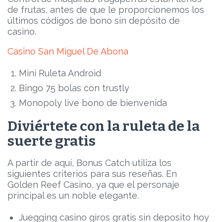
de frutas, antes de que le proporcionemos los
últimos códigos de bono sin depósito de
casino.
Casino San Miguel De Abona
Mini Ruleta Android
Bingo 75 bolas con trustly
Monopoly live bono de bienvenida
Diviértete con la ruleta de la
suerte gratis
A partir de aquí, Bonus Catch utiliza los
siguientes criterios para sus reseñas. En
Golden Reef Casino, ya que el personaje
principal es un noble elegante.
Juegging casino giros gratis sin deposito hoy