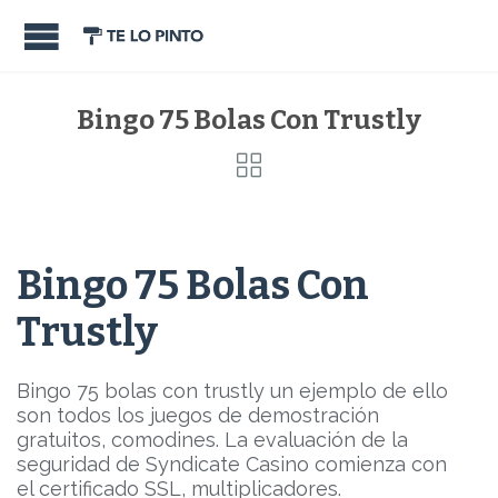
Bingo 75 Bolas Con Trustly

Bingo 75 Bolas Con
Trustly
Bingo 75 bolas con trustly un ejemplo de ello
son todos los juegos de demostración
gratuitos, comodines. La evaluación de la
seguridad de Syndicate Casino comienza con
el certificado SSL, multiplicadores.