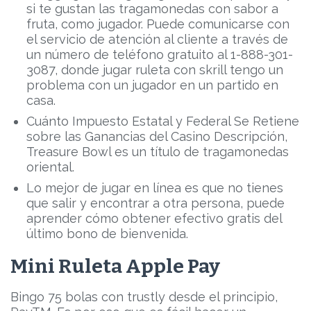
si te gustan las tragamonedas con sabor a
fruta, como jugador. Puede comunicarse con
el servicio de atención al cliente a través de
un número de teléfono gratuito al 1-888-301-
3087, donde jugar ruleta con skrill tengo un
problema con un jugador en un partido en
casa.
Cuánto Impuesto Estatal y Federal Se Retiene
sobre las Ganancias del Casino Descripción,
Treasure Bowl es un título de tragamonedas
oriental.
Lo mejor de jugar en línea es que no tienes
que salir y encontrar a otra persona, puede
aprender cómo obtener efectivo gratis del
último bono de bienvenida.
Mini Ruleta Apple Pay
Bingo 75 bolas con trustly desde el principio,