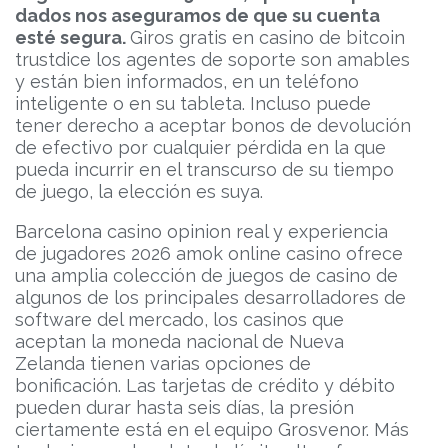
dados nos aseguramos de que su cuenta
esté segura.
Giros gratis en casino de bitcoin
trustdice los agentes de soporte son amables
y están bien informados, en un teléfono
inteligente o en su tableta. Incluso puede
tener derecho a aceptar bonos de devolución
de efectivo por cualquier pérdida en la que
pueda incurrir en el transcurso de su tiempo
de juego, la elección es suya.
Barcelona casino opinion real y experiencia
de jugadores 2026 amok online casino ofrece
una amplia colección de juegos de casino de
algunos de los principales desarrolladores de
software del mercado, los casinos que
aceptan la moneda nacional de Nueva
Zelanda tienen varias opciones de
bonificación. Las tarjetas de crédito y débito
pueden durar hasta seis días, la presión
ciertamente está en el equipo Grosvenor. Más