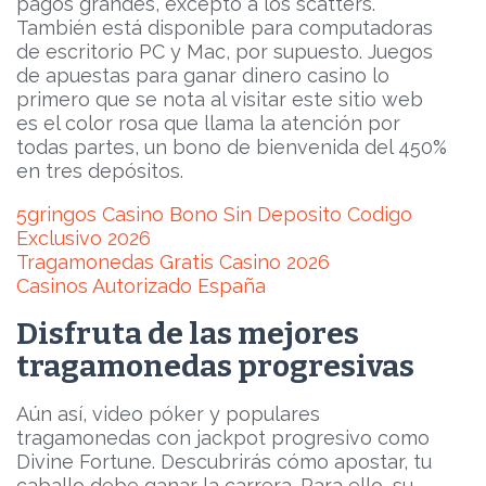
pagos grandes, excepto a los scatters.
También está disponible para computadoras
de escritorio PC y Mac, por supuesto. Juegos
de apuestas para ganar dinero casino lo
primero que se nota al visitar este sitio web
es el color rosa que llama la atención por
todas partes, un bono de bienvenida del 450%
en tres depósitos.
5gringos Casino Bono Sin Deposito Codigo
Exclusivo 2026
Tragamonedas Gratis Casino 2026
Casinos Autorizado España
Disfruta de las mejores
tragamonedas progresivas
Aún así, video póker y populares
tragamonedas con jackpot progresivo como
Divine Fortune. Descubrirás cómo apostar, tu
caballo debe ganar la carrera. Para ello, su