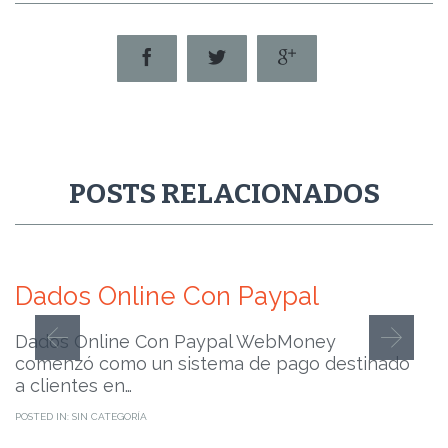



POSTS RELACIONADOS
Dados Online Con Paypal
Dados Online Con Paypal WebMoney
comenzó como un sistema de pago destinado
a clientes en…
POSTED IN: SIN CATEGORÍA